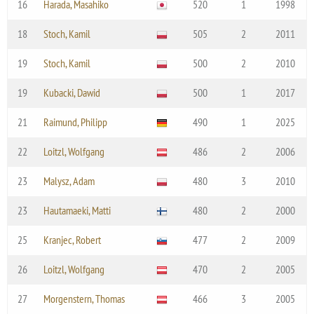
16
Harada, Masahiko
520
1
1998
18
Stoch, Kamil
505
2
2011
19
Stoch, Kamil
500
2
2010
19
Kubacki, Dawid
500
1
2017
21
Raimund, Philipp
490
1
2025
22
Loitzl, Wolfgang
486
2
2006
23
Malysz, Adam
480
3
2010
23
Hautamaeki, Matti
480
2
2000
25
Kranjec, Robert
477
2
2009
26
Loitzl, Wolfgang
470
2
2005
27
Morgenstern, Thomas
466
3
2005