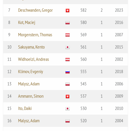
7
Deschwanden, Gregor
582
2
2023
8
Kot, Maciej
580
1
2016
9
Morgenstern, Thomas
569
1
2007
10
Sakuyama, Kento
561
1
2015
11
Widhoelzl, Andreas
560
1
2002
12
Klimov, Evgeniy
555
1
2018
13
Malysz, Adam
545
1
2006
14
Ammann, Simon
537
1
2009
15
Ito, Daiki
530
1
2010
16
Malysz, Adam
520
1
2004