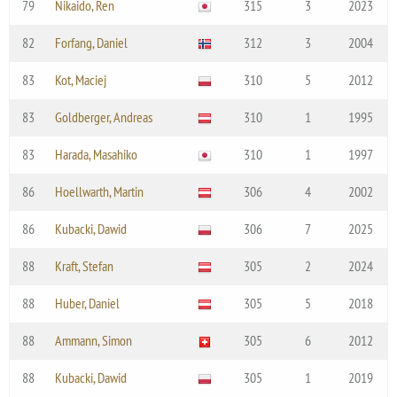
79
Nikaido, Ren
315
3
2023
82
Forfang, Daniel
312
3
2004
83
Kot, Maciej
310
5
2012
83
Goldberger, Andreas
310
1
1995
83
Harada, Masahiko
310
1
1997
86
Hoellwarth, Martin
306
4
2002
86
Kubacki, Dawid
306
7
2025
88
Kraft, Stefan
305
2
2024
88
Huber, Daniel
305
5
2018
88
Ammann, Simon
305
6
2012
88
Kubacki, Dawid
305
1
2019