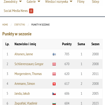
Zawodnicy
Galerie
Wiedza i rozrywka
Filmy
Sklep
Social Media News
0
HOME
STATYSTYKI
CURRENT:
PUNKTY W SEZONIE
Punkty w sezonie
Lp.
Nazwisko i imię
Punkty
Suma
Sezon
1
Ahonen, Janne
705
1
2000
2
Schlierenzauer, Gregor
670
1
2008
3
Morgenstern, Thomas
620
1
2011
4
Ammann, Simon
617
2
2008
5
Janda, Jakub
606
1
2005
6
Zografski, Vladimir
604
1
2023