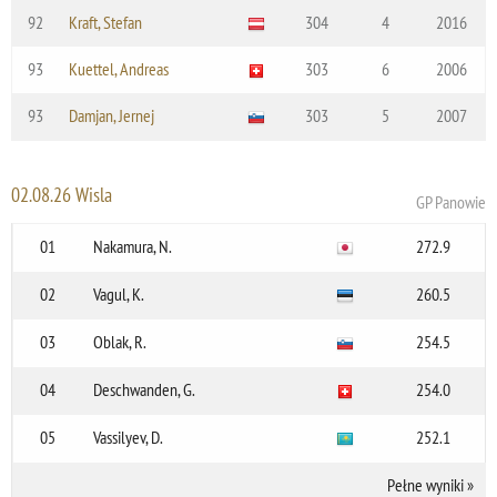
92
Kraft, Stefan
304
4
2016
93
Kuettel, Andreas
303
6
2006
93
Damjan, Jernej
303
5
2007
02.08.26 Wisla
GP Panowie
01
Nakamura, N.
272.9
02
Vagul, K.
260.5
03
Oblak, R.
254.5
04
Deschwanden, G.
254.0
05
Vassilyev, D.
252.1
Pełne wyniki
»