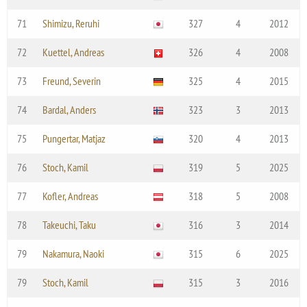
71
Shimizu, Reruhi
327
4
2012
72
Kuettel, Andreas
326
4
2008
73
Freund, Severin
325
4
2015
74
Bardal, Anders
323
3
2013
75
Pungertar, Matjaz
320
4
2013
76
Stoch, Kamil
319
5
2025
77
Kofler, Andreas
318
5
2008
78
Takeuchi, Taku
316
3
2014
79
Nakamura, Naoki
315
6
2025
79
Stoch, Kamil
315
3
2016