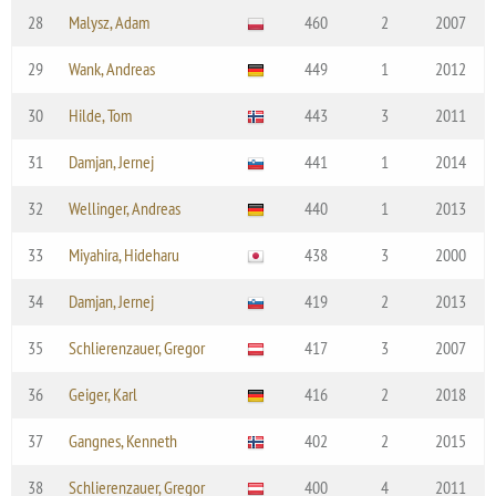
28
Malysz, Adam
460
2
2007
29
Wank, Andreas
449
1
2012
30
Hilde, Tom
443
3
2011
31
Damjan, Jernej
441
1
2014
32
Wellinger, Andreas
440
1
2013
33
Miyahira, Hideharu
438
3
2000
34
Damjan, Jernej
419
2
2013
35
Schlierenzauer, Gregor
417
3
2007
36
Geiger, Karl
416
2
2018
37
Gangnes, Kenneth
402
2
2015
38
Schlierenzauer, Gregor
400
4
2011