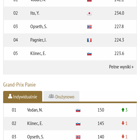
02
Ito, Y.
234.0
03
Opseth, S.
227.8
04
Pagnier, J.
224.3
05
Klinec, E.
223.6
Pełne wyniki
»
Grand-Prix Panie
Indywidualnie
Drużynowo
01
Vodan, N.
150
3
02
Klinec, E.
145
1
03
Opseth, S.
140
1