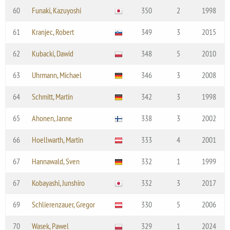
60
Funaki, Kazuyoshi
350
2
1998
61
Kranjec, Robert
349
3
2015
62
Kubacki, Dawid
348
5
2010
63
Uhrmann, Michael
346
3
2008
64
Schmitt, Martin
342
3
1998
65
Ahonen, Janne
338
3
2002
66
Hoellwarth, Martin
333
4
2001
67
Hannawald, Sven
332
1
1999
67
Kobayashi, Junshiro
332
3
2017
69
Schlierenzauer, Gregor
330
5
2006
70
Wasek, Pawel
329
1
2024