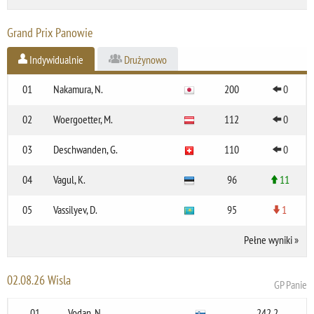
Grand Prix Panowie
Indywidualnie
Drużynowo
01
Nakamura, N.
200
0
02
Woergoetter, M.
112
0
03
Deschwanden, G.
110
0
04
Vagul, K.
96
11
05
Vassilyev, D.
95
1
Pełne wyniki
»
02.08.26 Wisla
GP Panie
01
Vodan, N.
242.2