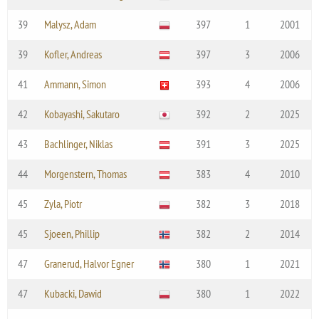
39
Malysz, Adam
397
1
2001
39
Kofler, Andreas
397
3
2006
41
Ammann, Simon
393
4
2006
42
Kobayashi, Sakutaro
392
2
2025
43
Bachlinger, Niklas
391
3
2025
44
Morgenstern, Thomas
383
4
2010
45
Zyla, Piotr
382
3
2018
45
Sjoeen, Phillip
382
2
2014
47
Granerud, Halvor Egner
380
1
2021
47
Kubacki, Dawid
380
1
2022