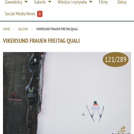
Zawodnicy
Galerie
Wiedza i rozrywka
Filmy
Sklep
Social Media News
0
HOME
GALERIE
CURRENT:
VIKERSUND FRAUEN FREITAG QUALI
VIKERSUND FRAUEN FREITAG QUALI
121/289