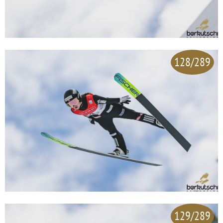
128/289
129/289