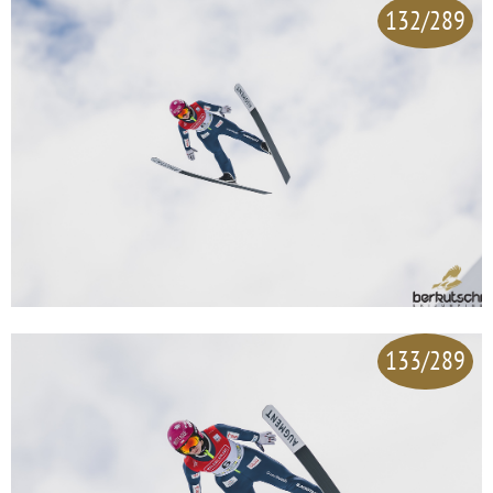
132/289
133/289