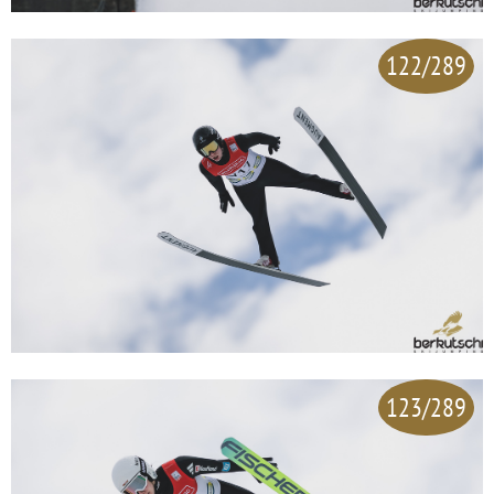
122/289
123/289