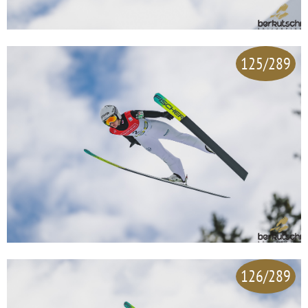
125/289
126/289