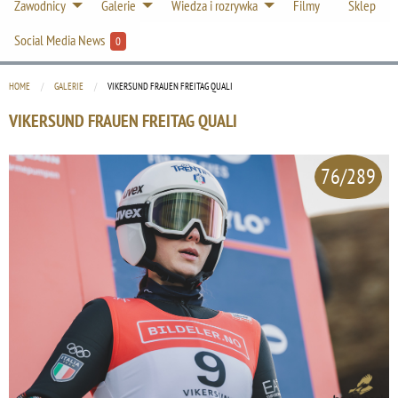
Zawodnicy
Galerie
Wiedza i rozrywka
Filmy
Sklep
Social Media News
0
HOME
GALERIE
CURRENT:
VIKERSUND FRAUEN FREITAG QUALI
VIKERSUND FRAUEN FREITAG QUALI
76/289