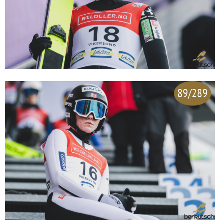
89/289