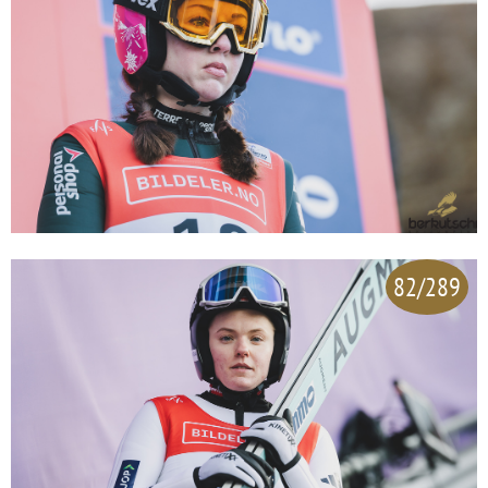
82/289