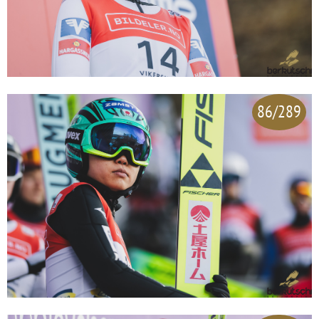
86/289