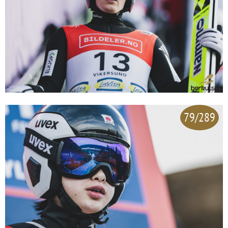
79/289