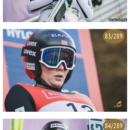
83/289
84/289