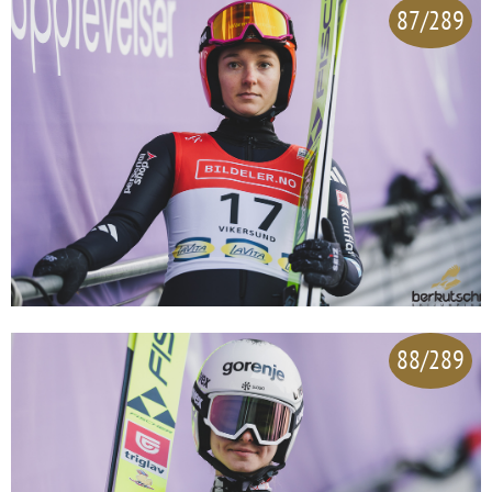
87/289
88/289