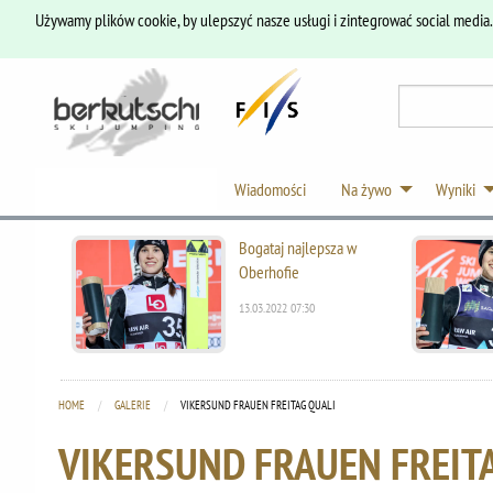
Używamy plików cookie, by ulepszyć nasze usługi i zintegrować social media
Wiadomości
Na żywo
Wyniki
Bogataj najlepsza w
Oberhofie
13.03.2022 07:30
HOME
GALERIE
CURRENT:
VIKERSUND FRAUEN FREITAG QUALI
VIKERSUND FRAUEN FREIT