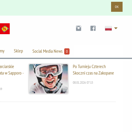
OK
lmy
Sklep
Social Media News
0
rciarskie
Po Turnieju Czterech
ata w Sapporo -
Skoczni czas na Zakopane
08.01.2026 07:15
39