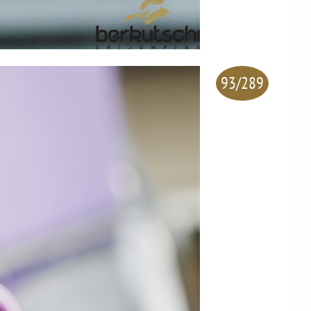
93/289