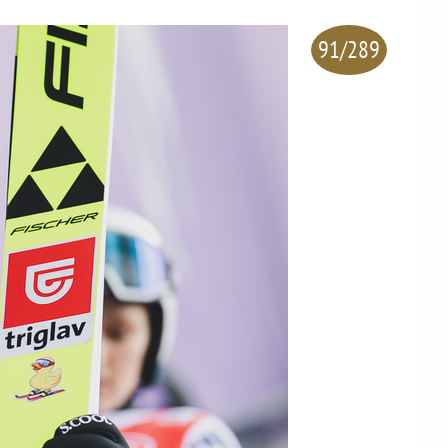
91/289