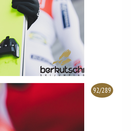
92/289