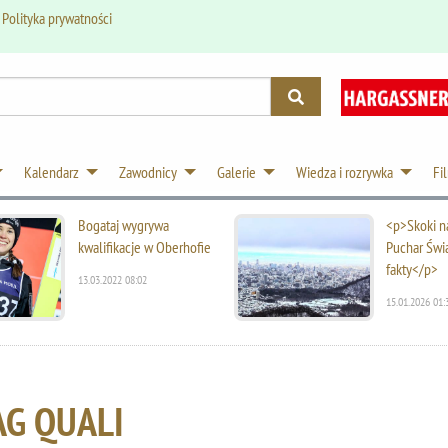
.
Polityka prywatności
Kalendarz
Zawodnicy
Galerie
Wiedza i rozrywka
Fi
Bogataj wygrywa
<p>Skoki na
kwalifikacje w Oberhofie
Puchar Świ
fakty</p>
13.03.2022 08:02
15.01.2026 01:
AG QUALI