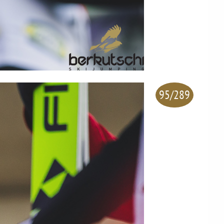
95/289