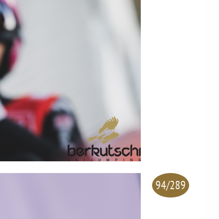
94/289