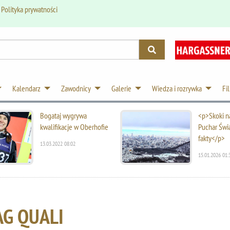
.
Polityka prywatności
Kalendarz
Zawodnicy
Galerie
Wiedza i rozrywka
Fi
Bogataj wygrywa
<p>Skoki na
kwalifikacje w Oberhofie
Puchar Świ
fakty</p>
13.03.2022 08:02
15.01.2026 01:
AG QUALI