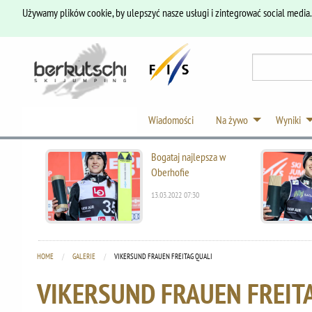
Używamy plików cookie, by ulepszyć nasze usługi i zintegrować social media
Wiadomości
Na żywo
Wyniki
Bogataj najlepsza w
Oberhofie
13.03.2022 07:30
HOME
GALERIE
CURRENT:
VIKERSUND FRAUEN FREITAG QUALI
VIKERSUND FRAUEN FREIT