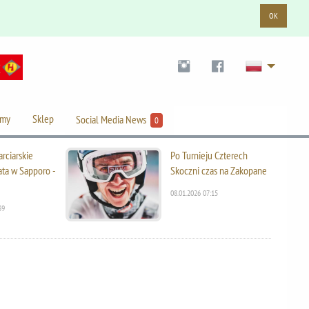
OK
lmy
Sklep
Social Media News
0
rciarskie
Po Turnieju Czterech
ata w Sapporo -
Skoczni czas na Zakopane
08.01.2026 07:15
39