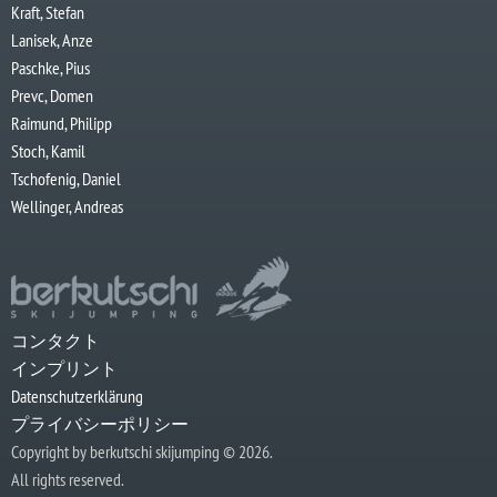
Kraft, Stefan
Lanisek, Anze
Paschke, Pius
Prevc, Domen
Raimund, Philipp
Stoch, Kamil
Tschofenig, Daniel
Wellinger, Andreas
コンタクト
インプリント
Datenschutzerklärung
プライバシーポリシー
Copyright by berkutschi skijumping © 2026.
All rights reserved.