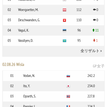
02
Woergoetter, M.
112
0
03
Deschwanden, G.
110
0
04
Vagul, K.
96
11
05
Vassilyev, D.
95
1
全リザルト
»
02.08.26 Wisla
GP 女子
01
Vodan, N.
242.2
02
Ito, Y.
234.0
03
Opseth, S.
227.8
04
Pagnier, J.
224.3