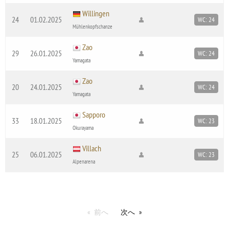
Willingen
24
01.02.2025
WC: 24
Mühlenkopfschanze
Zao
29
26.01.2025
WC: 24
Yamagata
Zao
20
24.01.2025
WC: 24
Yamagata
Sapporo
33
18.01.2025
WC: 23
Okurayama
Villach
25
06.01.2025
WC: 23
Alpenarena
前へ
次へ