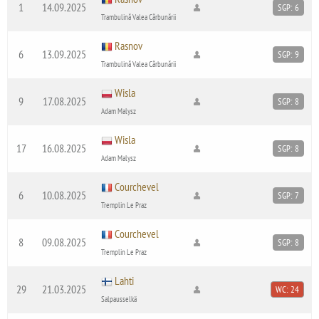
1
14.09.2025
SGP: 6
Trambulină Valea Cărbunării
Rasnov
6
13.09.2025
SGP: 9
Trambulină Valea Cărbunării
Wisla
9
17.08.2025
SGP: 8
Adam Malysz
Wisla
17
16.08.2025
SGP: 8
Adam Malysz
Courchevel
6
10.08.2025
SGP: 7
Tremplin Le Praz
Courchevel
8
09.08.2025
SGP: 8
Tremplin Le Praz
Lahti
29
21.03.2025
WC: 24
Salpausselkä