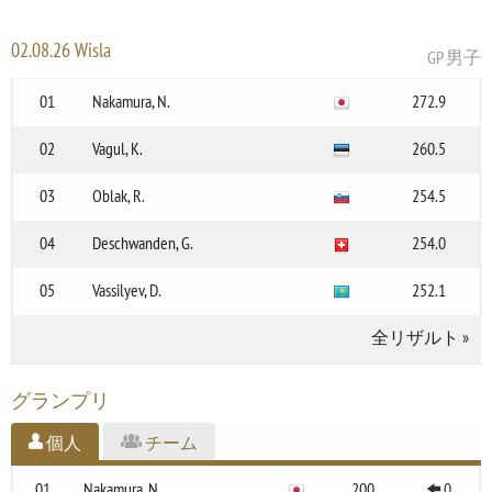
02.08.26 Wisla
GP 男子
01
Nakamura, N.
272.9
02
Vagul, K.
260.5
03
Oblak, R.
254.5
04
Deschwanden, G.
254.0
05
Vassilyev, D.
252.1
全リザルト
»
グランプリ
個人
チーム
01
Nakamura, N.
200
0