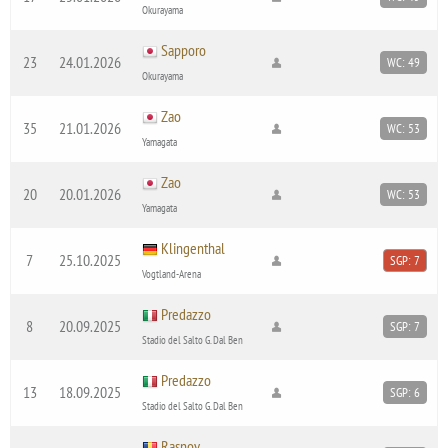
Okurayama
Sapporo
23
24.01.2026
WC: 49
Okurayama
Zao
35
21.01.2026
WC: 53
Yamagata
Zao
20
20.01.2026
WC: 53
Yamagata
Klingenthal
7
25.10.2025
SGP: 7
Vogtland-Arena
Predazzo
8
20.09.2025
SGP: 7
Stadio del Salto G. Dal Ben
Predazzo
13
18.09.2025
SGP: 6
Stadio del Salto G. Dal Ben
Rasnov