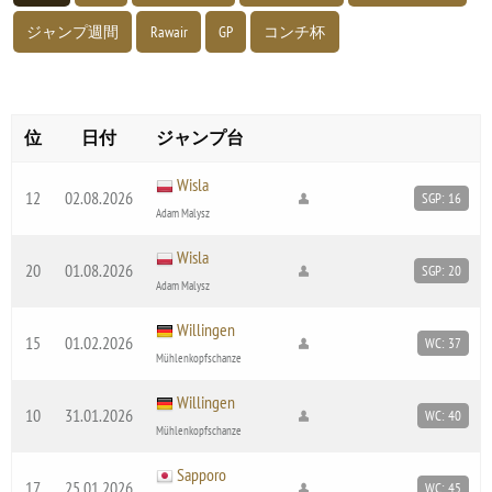
ジャンプ週間
Rawair
GP
コンチ杯
位
日付
ジャンプ台
Wisla
12
02.08.2026
SGP: 16
Adam Malysz
Wisla
20
01.08.2026
SGP: 20
Adam Malysz
Willingen
15
01.02.2026
WC: 37
Mühlenkopfschanze
Willingen
10
31.01.2026
WC: 40
Mühlenkopfschanze
Sapporo
17
25.01.2026
WC: 45