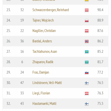
23.
32
Schwarzenberger, Reinhard
90.4
24.
19
Tajner, Wojciech
88.9
25.
22
Nagiller, Christian
87.6
26.
36
Bardal, Anders
86.2
27.
16
Tachtahunov, Asan
85.2
28.
6
Zhaparov, Radik
81.7
29.
24
Fras, Damjan
77.2
30.
47
Lindstroem, Veli-Matti
76.5
31.
33
Liegl, Florian
76.3
32.
43
Hautamaeki, Matti
75.5