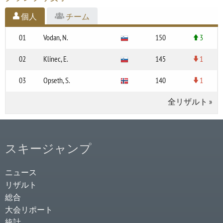
個人
チーム
01
Vodan, N.
150
3
02
Klinec, E.
145
1
03
Opseth, S.
140
1
全リザルト
»
スキージャンプ
ニュース
リザルト
総合
大会リポート
統計