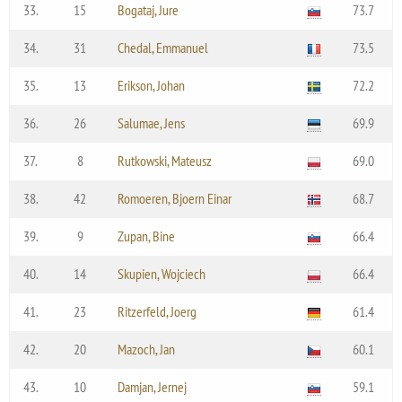
33.
15
Bogataj, Jure
73.7
34.
31
Chedal, Emmanuel
73.5
35.
13
Erikson, Johan
72.2
36.
26
Salumae, Jens
69.9
37.
8
Rutkowski, Mateusz
69.0
38.
42
Romoeren, Bjoern Einar
68.7
39.
9
Zupan, Bine
66.4
40.
14
Skupien, Wojciech
66.4
41.
23
Ritzerfeld, Joerg
61.4
42.
20
Mazoch, Jan
60.1
43.
10
Damjan, Jernej
59.1