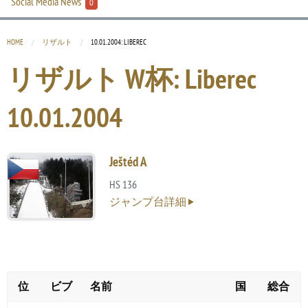
Social Media News
0
HOME
リザルト
CURRENT:
10.01.2004: LIBEREC
リザルト W杯: Liberec
10.01.2004
Ještéd A
HS 136
ジャンプ台詳細
位
ビブ
名前
国
総合