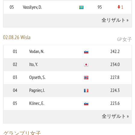
05
Vassilyev, D.
95
1
全リザルト
»
02.08.26 Wisla
GP 女子
01
Vodan, N.
242.2
02
Ito, Y.
234.0
03
Opseth, S.
227.8
04
Pagnier, J.
224.3
05
Klinec, E.
223.6
全リザルト
»
グランプリ女子