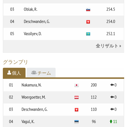
03
Oblak, R.
254.5
04
Deschwanden, G.
254.0
05
Vassilyev, D.
252.1
全リザルト
»
グランプリ
個人
チーム
01
Nakamura, N.
200
0
02
Woergoetter, M.
112
0
03
Deschwanden, G.
110
0
04
Vagul, K.
96
11