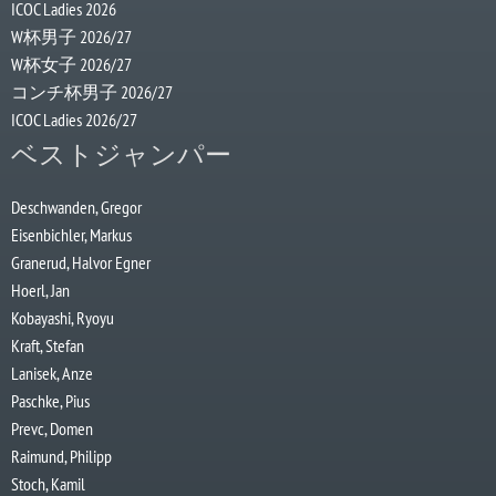
ICOC Ladies 2026
W杯男子 2026/27
W杯女子 2026/27
コンチ杯男子 2026/27
ICOC Ladies 2026/27
ベストジャンパー
Deschwanden, Gregor
Eisenbichler, Markus
Granerud, Halvor Egner
Hoerl, Jan
Kobayashi, Ryoyu
Kraft, Stefan
Lanisek, Anze
Paschke, Pius
Prevc, Domen
Raimund, Philipp
Stoch, Kamil