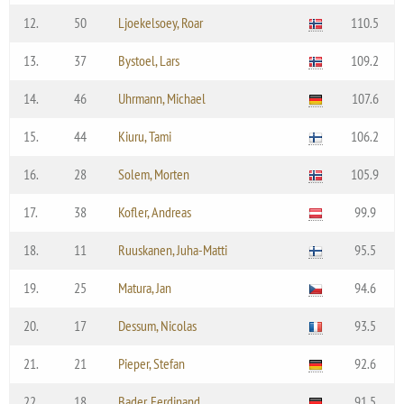
12.
50
Ljoekelsoey, Roar
110.5
13.
37
Bystoel, Lars
109.2
14.
46
Uhrmann, Michael
107.6
15.
44
Kiuru, Tami
106.2
16.
28
Solem, Morten
105.9
17.
38
Kofler, Andreas
99.9
18.
11
Ruuskanen, Juha-Matti
95.5
19.
25
Matura, Jan
94.6
20.
17
Dessum, Nicolas
93.5
21.
21
Pieper, Stefan
92.6
22.
18
Bader, Ferdinand
91.5