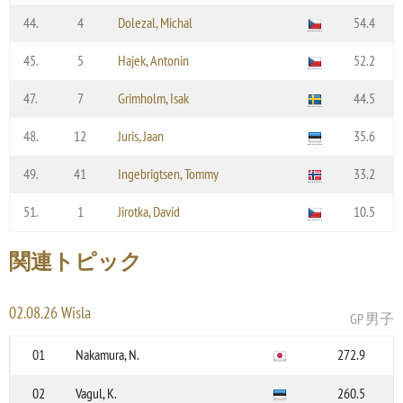
44.
4
Dolezal, Michal
54.4
45.
5
Hajek, Antonin
52.2
47.
7
Grimholm, Isak
44.5
48.
12
Juris, Jaan
35.6
49.
41
Ingebrigtsen, Tommy
33.2
51.
1
Jirotka, David
10.5
関連トピック
02.08.26 Wisla
GP 男子
01
Nakamura, N.
272.9
02
Vagul, K.
260.5