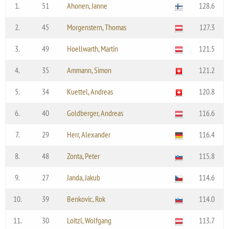
1.
51
Ahonen, Janne
128.6
2.
45
Morgenstern, Thomas
127.3
3.
49
Hoellwarth, Martin
121.5
4.
35
Ammann, Simon
121.2
5.
34
Kuettel, Andreas
120.8
6.
40
Goldberger, Andreas
116.6
7.
29
Herr, Alexander
116.4
8.
48
Zonta, Peter
115.8
9.
27
Janda, Jakub
114.6
10.
39
Benkovic, Rok
114.0
11.
30
Loitzl, Wolfgang
113.7