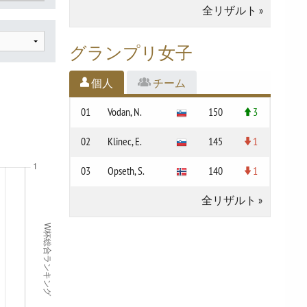
全リザルト
»
グランプリ女子
個人
チーム
01
Vodan, N.
150
3
02
Klinec, E.
145
1
03
Opseth, S.
140
1
全リザルト
»