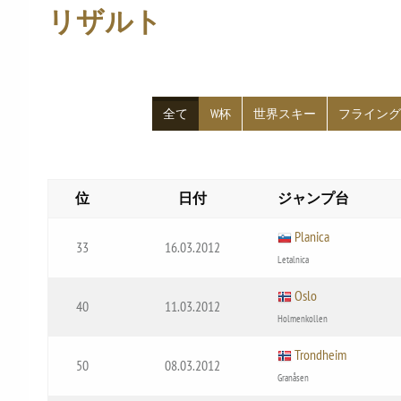
リザルト
全て
W杯
世界スキー
フライン
位
日付
ジャンプ台
Planica
33
16.03.2012
Letalnica
Oslo
40
11.03.2012
Holmenkollen
Trondheim
50
08.03.2012
Granåsen