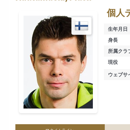
個人
生年月日
身長
所属クラ
現役
ウェブサ