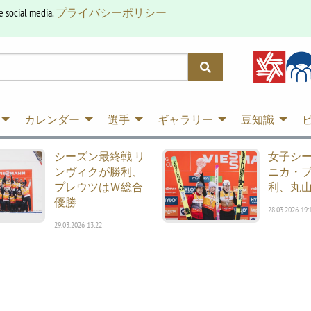
e social media.
プライバシーポリシー
カレンダー
選手
ギャラリー
豆知識
シーズン最終戦 リ
女子シ
ンヴィクが勝利、
ニカ・
プレウツはＷ総合
利、丸山
優勝
28.03.2026 19:
29.03.2026 13:22