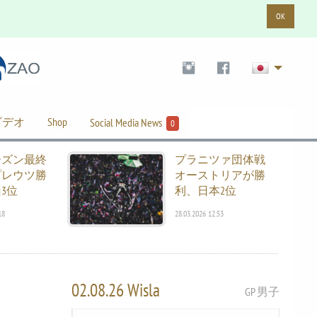
OK
ビデオ
Shop
Social Media News
0
ーズン最終
プラニツァ団体戦
プレウツ勝
オーストリアが勝
3位
利、日本2位
18
28.03.2026 12:53
02.08.26 Wisla
GP 男子