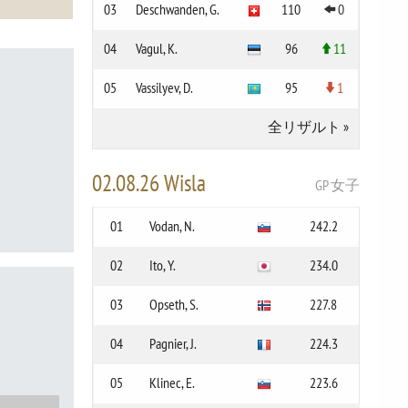
03
Deschwanden, G.
110
0
04
Vagul, K.
96
11
05
Vassilyev, D.
95
1
全リザルト
»
02.08.26 Wisla
GP 女子
01
Vodan, N.
242.2
02
Ito, Y.
234.0
03
Opseth, S.
227.8
04
Pagnier, J.
224.3
05
Klinec, E.
223.6