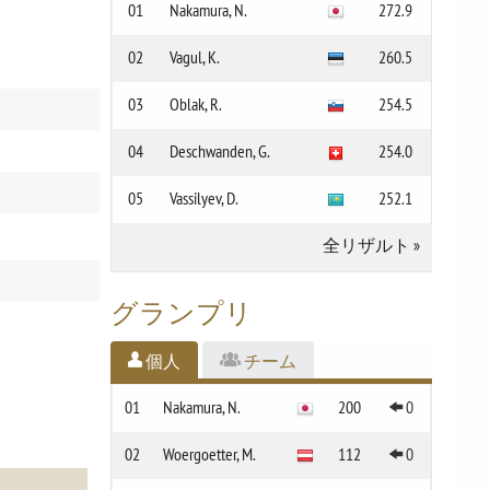
01
Nakamura, N.
272.9
02
Vagul, K.
260.5
03
Oblak, R.
254.5
04
Deschwanden, G.
254.0
05
Vassilyev, D.
252.1
全リザルト
»
グランプリ
個人
チーム
01
Nakamura, N.
200
0
02
Woergoetter, M.
112
0