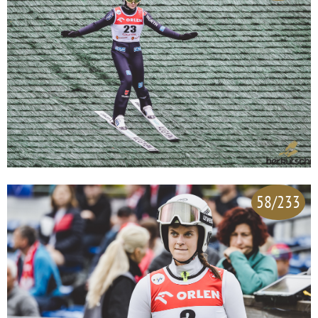
58/233