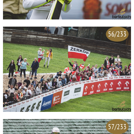
56/233
57/233