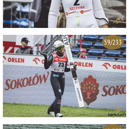
59/233