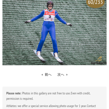
60/233
前へ
次へ
Please note:
Photos in this gallery are not free to use. Even with credit,
permission is required.
Athletes: we offer a special service allowing photo usage for 1 year. Contact