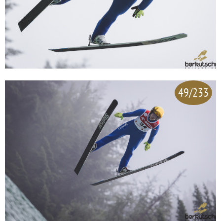
49/233