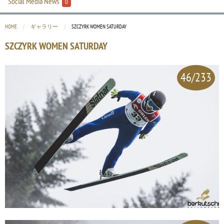
Social Media News
0
HOME
ギャラリー
CURRENT:
SZCZYRK WOMEN SATURDAY
SZCZYRK WOMEN SATURDAY
46/233