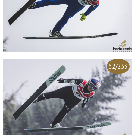
52/233