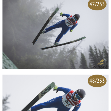
47/233
48/233