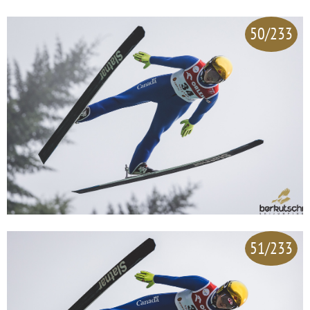
50/233
51/233