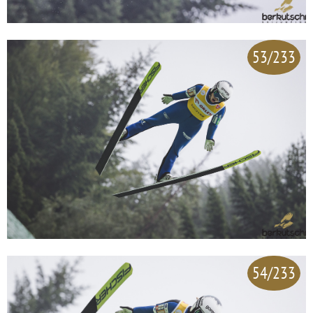
53/233
54/233