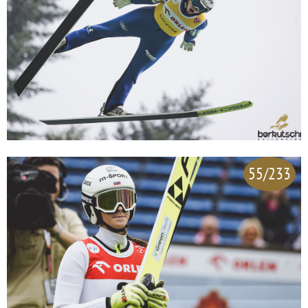
55/233