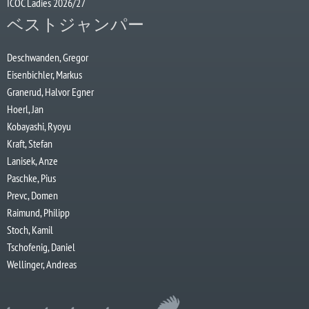
ICOC Ladies 2026/27
ベストジャンパー
Deschwanden, Gregor
Eisenbichler, Markus
Granerud, Halvor Egner
Hoerl, Jan
Kobayashi, Ryoyu
Kraft, Stefan
Lanisek, Anze
Paschke, Pius
Prevc, Domen
Raimund, Philipp
Stoch, Kamil
Tschofenig, Daniel
Wellinger, Andreas