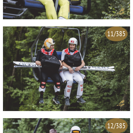
11/385
12/385