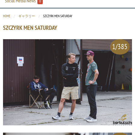
Social Media News
0
HOME
ギャラリー
CURRENT:
SZCZYRK MEN SATURDAY
SZCZYRK MEN SATURDAY
1/385