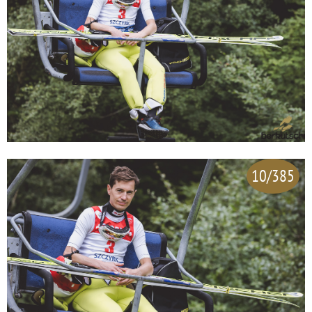
10/385