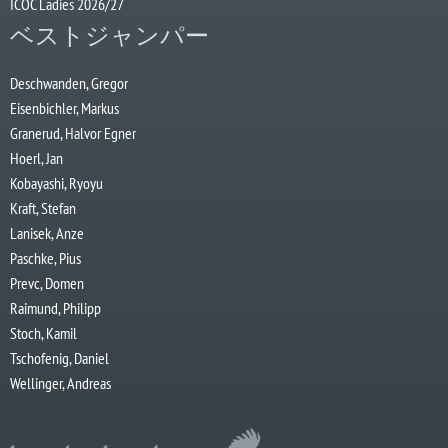
ICOC Ladies 2026/27
ベストジャンパー
Deschwanden, Gregor
Eisenbichler, Markus
Granerud, Halvor Egner
Hoerl, Jan
Kobayashi, Ryoyu
Kraft, Stefan
Lanisek, Anze
Paschke, Pius
Prevc, Domen
Raimund, Philipp
Stoch, Kamil
Tschofenig, Daniel
Wellinger, Andreas