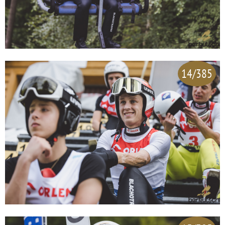
14/385