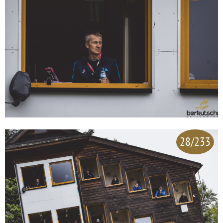
28/233