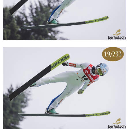
19/233