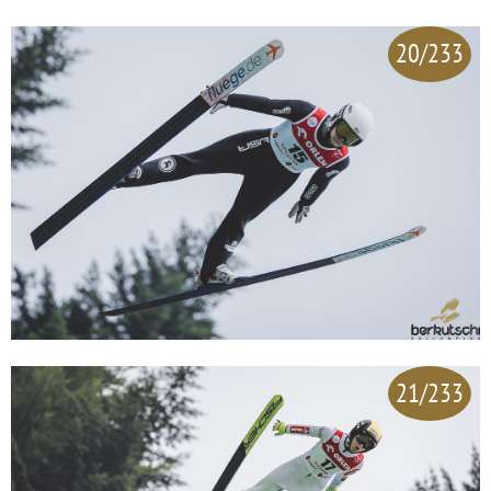
20/233
21/233