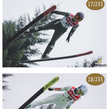
17/233
18/233