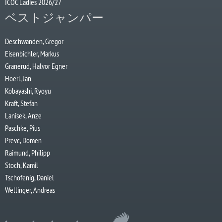
ICOC Ladies 2026/27
ベストジャンパー
Deschwanden, Gregor
Eisenbichler, Markus
Granerud, Halvor Egner
Hoerl, Jan
Kobayashi, Ryoyu
Kraft, Stefan
Lanisek, Anze
Paschke, Pius
Prevc, Domen
Raimund, Philipp
Stoch, Kamil
Tschofenig, Daniel
Wellinger, Andreas