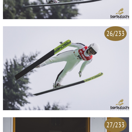
26/233
27/233