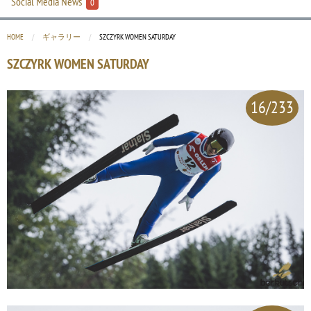
Social Media News
0
HOME
ギャラリー
CURRENT:
SZCZYRK WOMEN SATURDAY
SZCZYRK WOMEN SATURDAY
16/233