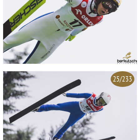
25/233