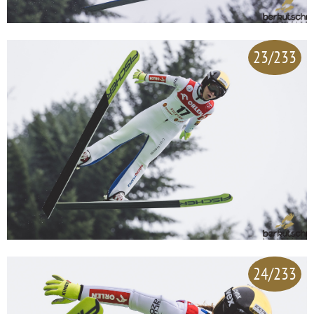
23/233
24/233