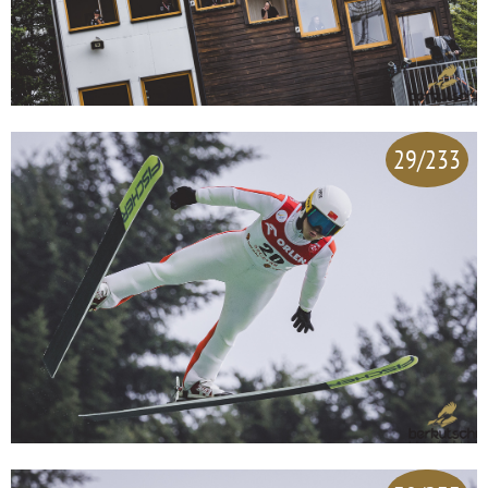
29/233