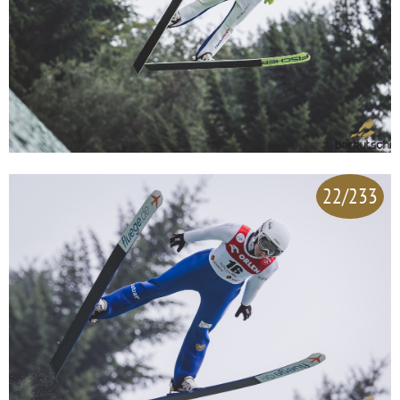
22/233