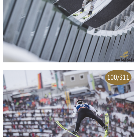
100/311