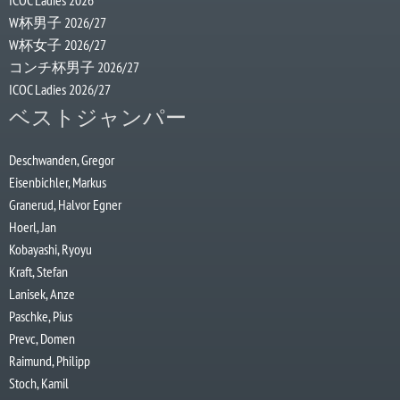
ICOC Ladies 2026
W杯男子 2026/27
W杯女子 2026/27
コンチ杯男子 2026/27
ICOC Ladies 2026/27
ベストジャンパー
Deschwanden, Gregor
Eisenbichler, Markus
Granerud, Halvor Egner
Hoerl, Jan
Kobayashi, Ryoyu
Kraft, Stefan
Lanisek, Anze
Paschke, Pius
Prevc, Domen
Raimund, Philipp
Stoch, Kamil