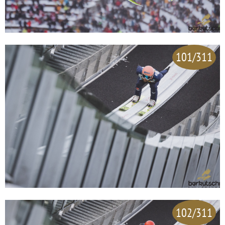
101/311
102/311