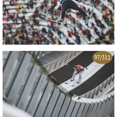
97/311