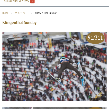
Social Media News
0
HOME
ギャラリー
CURRENT:
KLINGENTHAL SUNDAY
Klingenthal Sunday
91/311