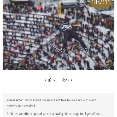
105/311
前へ
次へ
Please note:
Photos in this gallery are not free to use. Even with credit,
permission is required.
Athletes: we offer a special service allowing photo usage for 1 year. Contact