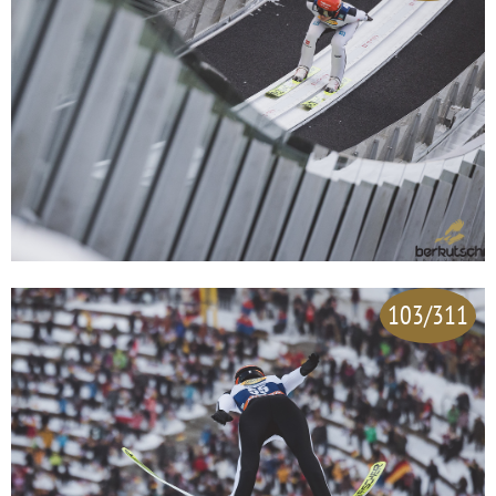
103/311