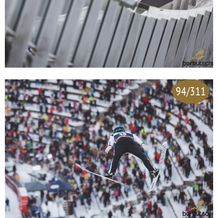
94/311