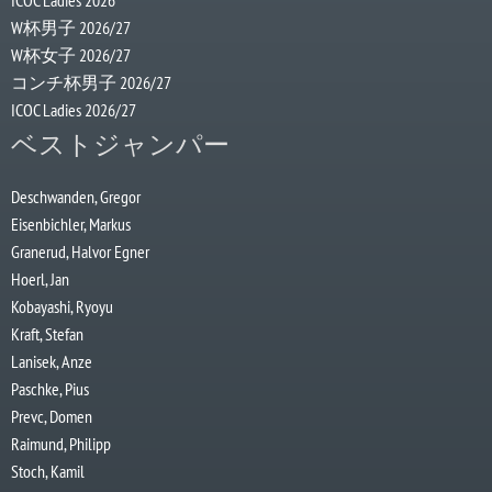
ICOC Ladies 2026
W杯男子 2026/27
W杯女子 2026/27
コンチ杯男子 2026/27
ICOC Ladies 2026/27
ベストジャンパー
Deschwanden, Gregor
Eisenbichler, Markus
Granerud, Halvor Egner
Hoerl, Jan
Kobayashi, Ryoyu
Kraft, Stefan
Lanisek, Anze
Paschke, Pius
Prevc, Domen
Raimund, Philipp
Stoch, Kamil