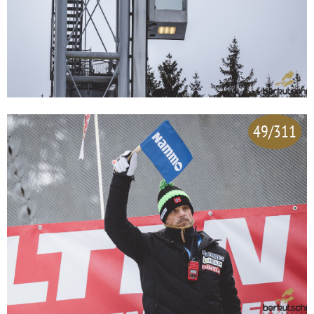
49/311