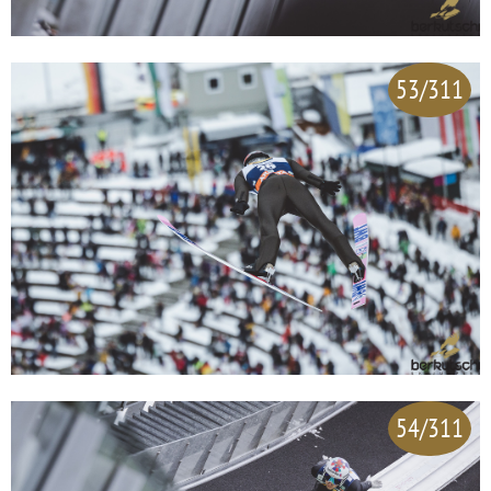
53/311
54/311