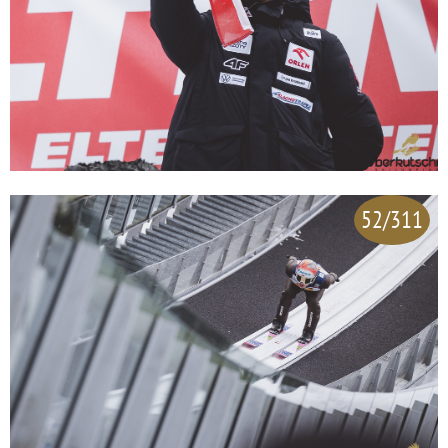
52/311