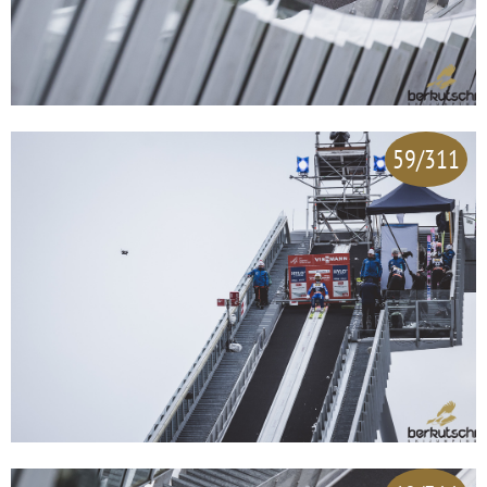
59/311