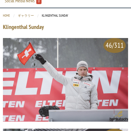
Social Media News
0
HOME
ギャラリー
CURRENT:
KLINGENTHAL SUNDAY
Klingenthal Sunday
46/311