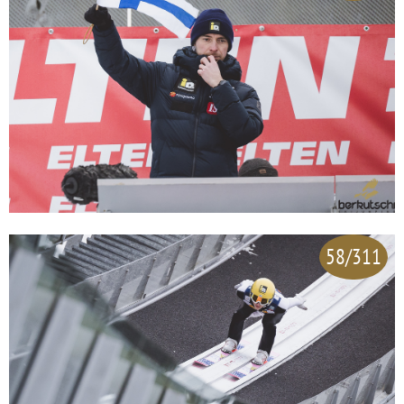
58/311