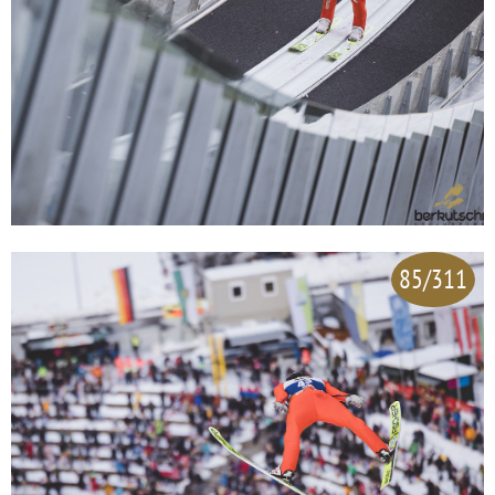
85/311