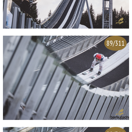
89/311