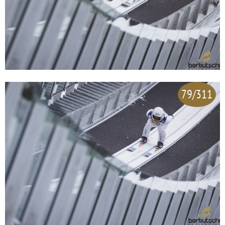
79/311