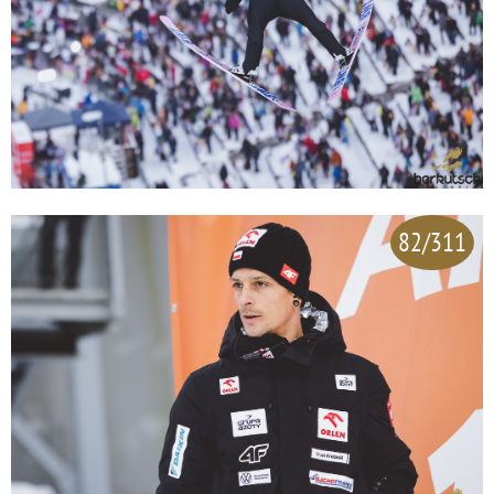
82/311