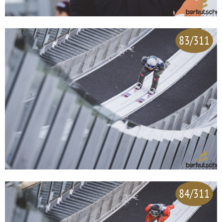
83/311
84/311