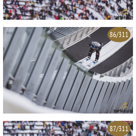
86/311
87/311