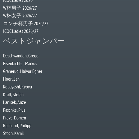
ICOC Ladies 2026
W杯男子 2026/27
W杯女子 2026/27
コンチ杯男子 2026/27
ICOC Ladies 2026/27
ベストジャンパー
Deschwanden, Gregor
Eisenbichler, Markus
Granerud, Halvor Egner
Hoerl, Jan
Kobayashi, Ryoyu
Kraft, Stefan
Lanisek, Anze
Paschke, Pius
Prevc, Domen
Raimund, Philipp
Stoch, Kamil