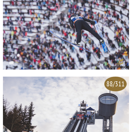
88/311