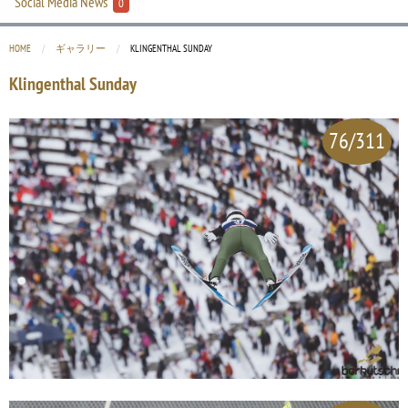
Social Media News
0
HOME
ギャラリー
CURRENT:
KLINGENTHAL SUNDAY
Klingenthal Sunday
76/311