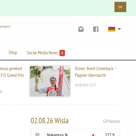
OK
artners
Shop
Social Media News
0
mura gewinnt
Klinec feiert Comeback –
 FIS Grand Prix
Pagnier überrascht
01.08.2026 12:57
48
02.08.26 Wisla
GP Herren
01
Nakamura, N.
272.9