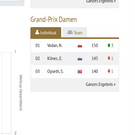
Ganzes Ergebnis
»
Grand-Prix Damen
Individual
Team
01
Vodan, N.
150
3
02
Klinec, E.
145
1
03
Opseth, S.
140
1
Ganzes Ergebnis
»