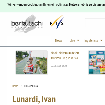
Wir verwenden Cookies, um Ihnen ein optimales Nutzererlebnis zu bieten u
News
Live
Ergebnisse
Naoki Nakamura feiert
zweiten Sieg in Wisła
02.08.2026 16:55
HOME
CURRENT:
LUNARDI, IVAN
Lunardi, Ivan