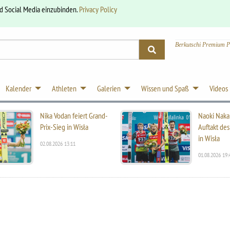
nd Social Media einzubinden.
Privacy Policy
Berkutschi Premium P
Kalender
Athleten
Galerien
Wissen und Spaß
Videos
Nika Vodan feiert Grand-
Naoki Naka
Prix-Sieg in Wisła
Auftakt des
in Wisła
02.08.2026 13:11
01.08.2026 19: