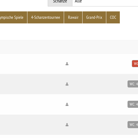
Schanze
ympische Spiele
4-Schanzentournee
Rawair
Grand-Prix
COC
WC
WC: 
WC: 
WC: 