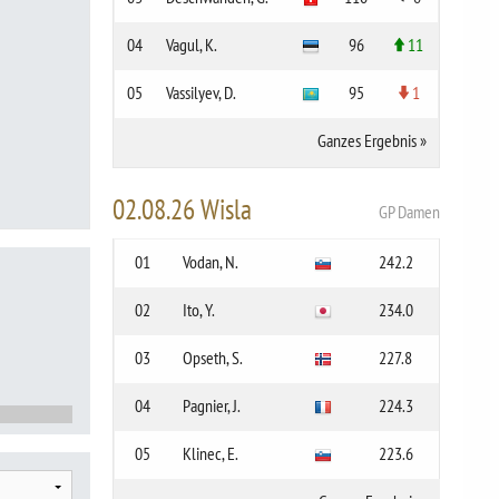
04
Vagul, K.
96
11
05
Vassilyev, D.
95
1
Ganzes Ergebnis
»
02.08.26 Wisla
GP Damen
01
Vodan, N.
242.2
02
Ito, Y.
234.0
03
Opseth, S.
227.8
04
Pagnier, J.
224.3
05
Klinec, E.
223.6