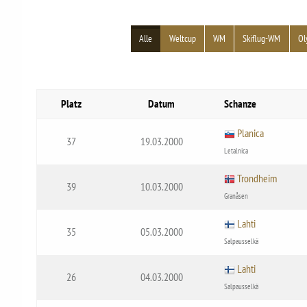
Alle
Weltcup
WM
Skiflug-WM
Ol
Platz
Datum
Schanze
Planica
37
19.03.2000
Letalnica
Trondheim
39
10.03.2000
Granåsen
Lahti
35
05.03.2000
Salpausselkä
Lahti
26
04.03.2000
Salpausselkä