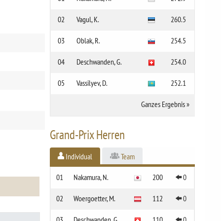
02
Vagul, K.
260.5
03
Oblak, R.
254.5
04
Deschwanden, G.
254.0
05
Vassilyev, D.
252.1
Ganzes Ergebnis
»
Grand-Prix Herren
Individual
Team
01
Nakamura, N.
200
0
02
Woergoetter, M.
112
0
03
Deschwanden, G.
110
0