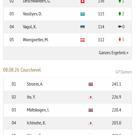
02
Deschwanden, G.
136
1
03
Vassilyev, D.
115
2
04
Vagul, K.
114
0
05
Woergoetter, M.
112
3
Ganzes Ergebnis
»
08.08.26 Courchevel
GP Damen
01
Stroem, A.
241.1
02
Ito, Y.
226.9
03
Midtskogen, I.
220.4
04
Ichinohe, K.
203.0