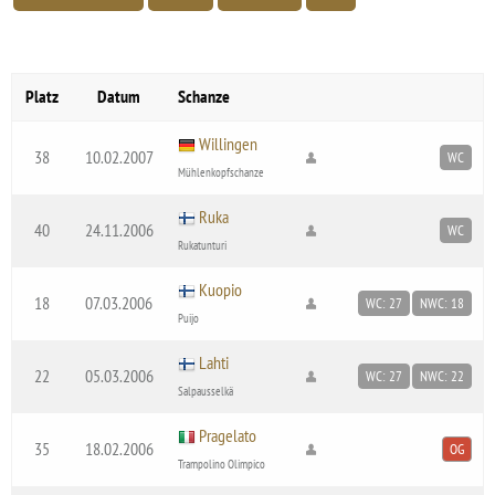
Platz
Datum
Schanze
Willingen
38
10.02.2007
WC
Mühlenkopfschanze
Ruka
40
24.11.2006
WC
Rukatunturi
Kuopio
18
07.03.2006
WC: 27
NWC: 18
Puijo
Lahti
22
05.03.2006
WC: 27
NWC: 22
Salpausselkä
Pragelato
35
18.02.2006
OG
Trampolino Olimpico