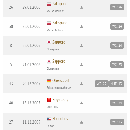
Zakopane
26
29.01.2006
WC: 26
Wielka Krokiew
Zakopane
38
28.01.2006
WC: 24
Wielka Krokiew
Sapporo
8
22.01.2006
WC: 24
Okurayama
Sapporo
5
21.01.2006
WC: 23
Okurayama
Oberstdorf
43
29.12.2005
WC: 27
4HT: 43
Schattenbergschanze
Engelberg
40
18.12.2005
WC: 24
Groß Titlis
Harrachov
27
11.12.2005
WC: 23
Certak