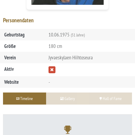
Personendaten
Geburtstag
10.06.1975
(51 Jahre)
Größe
180 cm
Verein
Jyvaeskylaen Hiihtoseura
Aktiv
Website
-
Timeline
Gallery
Hall of Fame