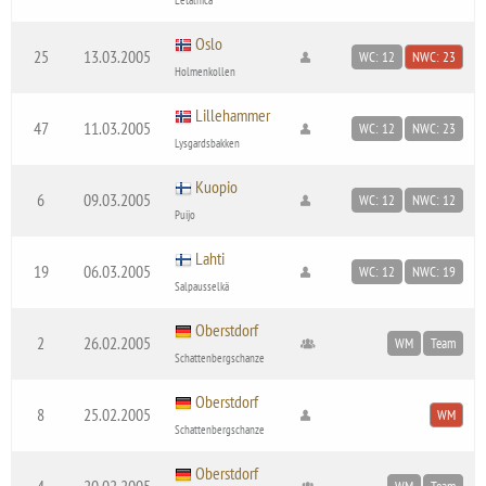
Oslo
25
13.03.2005
WC: 12
NWC: 23
Holmenkollen
Lillehammer
47
11.03.2005
WC: 12
NWC: 23
Lysgardsbakken
Kuopio
6
09.03.2005
WC: 12
NWC: 12
Puijo
Lahti
19
06.03.2005
WC: 12
NWC: 19
Salpausselkä
Oberstdorf
2
26.02.2005
WM
Team
Schattenbergschanze
Oberstdorf
8
25.02.2005
WM
Schattenbergschanze
Oberstdorf
4
20.02.2005