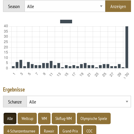
Season
Ergebnisse
Schanze
Alle
Weltcup
WM
Skiflug-WM
Olympische Spiele
4-Schanzentournee
Rawair
Grand-Prix
COC