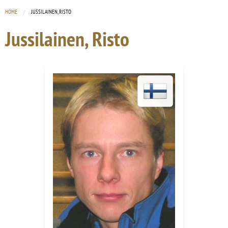
HOME
CURRENT:
JUSSILAINEN, RISTO
Jussilainen, Risto