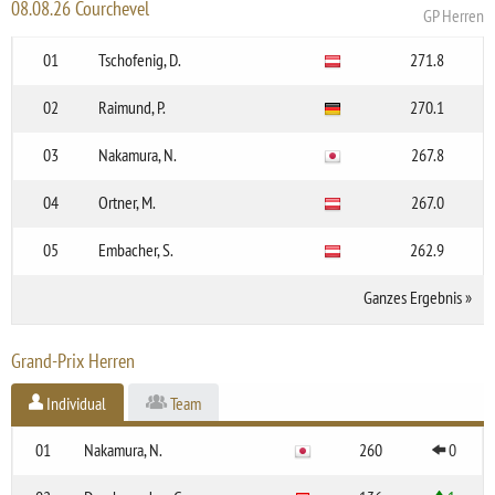
08.08.26 Courchevel
GP Herren
01
Tschofenig, D.
271.8
02
Raimund, P.
270.1
03
Nakamura, N.
267.8
04
Ortner, M.
267.0
05
Embacher, S.
262.9
Ganzes Ergebnis
»
Grand-Prix Herren
Individual
Team
01
Nakamura, N.
260
0