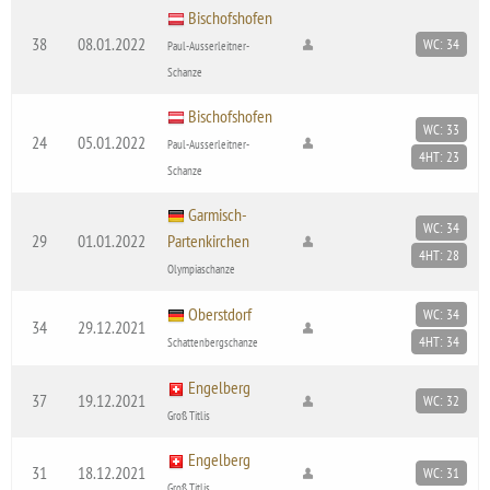
Bischofshofen
38
08.01.2022
WC: 34
Paul-Ausserleitner-
Schanze
Bischofshofen
WC: 33
24
05.01.2022
Paul-Ausserleitner-
4HT: 23
Schanze
Garmisch-
WC: 34
29
01.01.2022
Partenkirchen
4HT: 28
Olympiaschanze
Oberstdorf
WC: 34
34
29.12.2021
4HT: 34
Schattenbergschanze
Engelberg
37
19.12.2021
WC: 32
Groß Titlis
Engelberg
31
18.12.2021
WC: 31
Groß Titlis