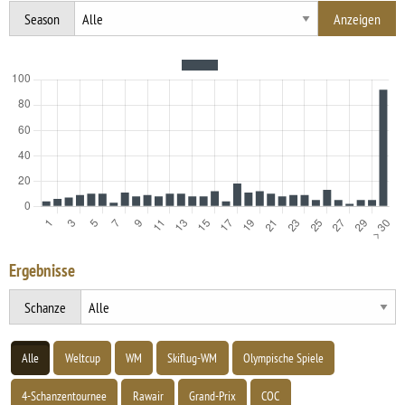
Season
Ergebnisse
Schanze
Alle
Weltcup
WM
Skiflug-WM
Olympische Spiele
4-Schanzentournee
Rawair
Grand-Prix
COC