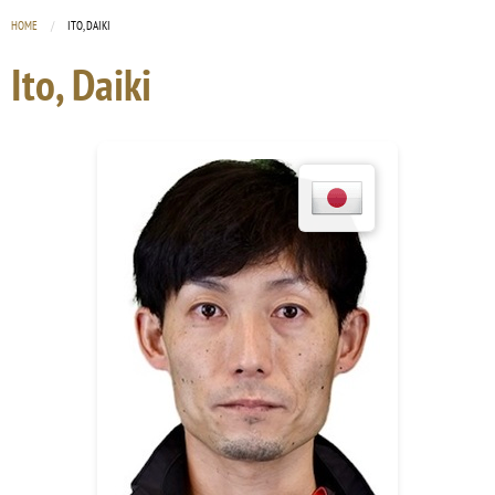
HOME
CURRENT:
ITO, DAIKI
Ito, Daiki