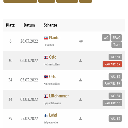
Platz
Datum
Schanze
Planica
WC
SFWC
6
26.03.2022
Team
Letalnica
Oslo
WC: 38
30
06.03.2022
RAWAIR: 33
Holmenkollen
Oslo
WC: 38
34
05.03.2022
RAWAIR: 39
Holmenkollen
Lillehammer
WC: 38
34
03.03.2022
RAWAIR: 37
Lysgardsbakken
Lahti
29
27.02.2022
WC: 38
Salpausselkä