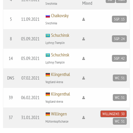
Mixed
Snezhinka
Chaikovsky
5
11.09.2021
SGP: 15
Snezhinka
Schuchinsk
8
05.09.2021
SGP: 24
Lyzhnyy Tramplin
Schuchinsk
14
05.09.2021
SGP: 42
Lyzhnyy Tramplin
Klingenthal
DNS
07.02.2021
WC: 51
Vogtland-Arena
Klingenthal
39
06.02.2021
WC: 51
Vogtland-Arena
Willingen
WILLINGEN5: 30
37
31.01.2021
WC: 51
Mühlenkopfschanze