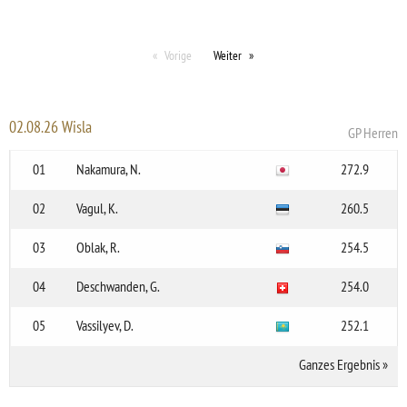
Vorige
Weiter
02.08.26 Wisla
GP Herren
01
Nakamura, N.
272.9
02
Vagul, K.
260.5
03
Oblak, R.
254.5
04
Deschwanden, G.
254.0
05
Vassilyev, D.
252.1
Ganzes Ergebnis
»