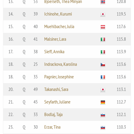
13.
Q
53
Bjoerseth, Thea Minyan
120.8
14.
Q
39
Ichinohe, Kurumi
119.5
15.
Q
40
Muehlbacher, Julia
117.6
16.
Q
41
Malsiner, Lara
115.8
17.
Q
38
Sieff, Annika
113.9
18.
Q
25
Indrackova, Karolina
113.6
18.
Q
35
Pagnier, Josephine
113.6
20.
Q
49
Takanashi, Sara
113.1
21.
Q
45
Seyfarth, Juliane
112.7
22.
Q
33
Bodlaj, Taja
112.1
23.
Q
30
Erzar, Tina
110.3