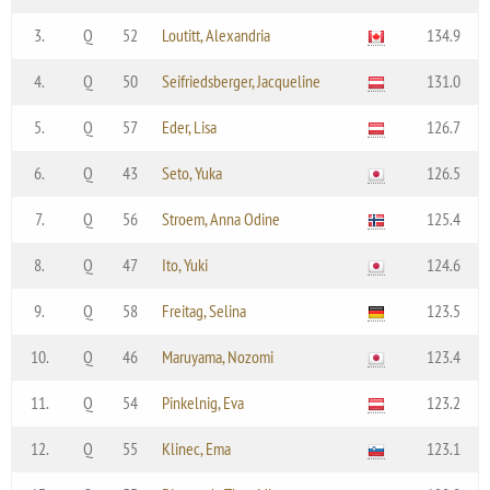
3.
Q
52
Loutitt, Alexandria
134.9
4.
Q
50
Seifriedsberger, Jacqueline
131.0
5.
Q
57
Eder, Lisa
126.7
6.
Q
43
Seto, Yuka
126.5
7.
Q
56
Stroem, Anna Odine
125.4
8.
Q
47
Ito, Yuki
124.6
9.
Q
58
Freitag, Selina
123.5
10.
Q
46
Maruyama, Nozomi
123.4
11.
Q
54
Pinkelnig, Eva
123.2
12.
Q
55
Klinec, Ema
123.1