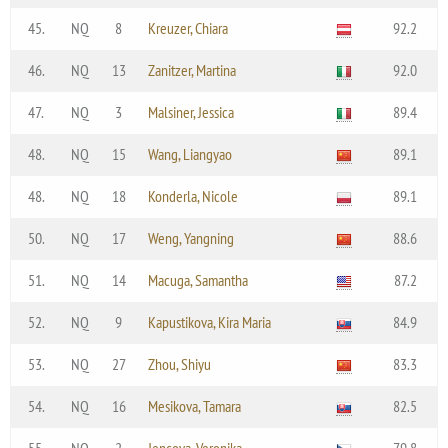
45.
NQ
8
Kreuzer, Chiara
92.2
46.
NQ
13
Zanitzer, Martina
92.0
47.
NQ
3
Malsiner, Jessica
89.4
48.
NQ
15
Wang, Liangyao
89.1
48.
NQ
18
Konderla, Nicole
89.1
50.
NQ
17
Weng, Yangning
88.6
51.
NQ
14
Macuga, Samantha
87.2
52.
NQ
9
Kapustikova, Kira Maria
84.9
53.
NQ
27
Zhou, Shiyu
83.3
54.
NQ
16
Mesikova, Tamara
82.5
55.
NQ
2
Jencova, Veronika
79.8