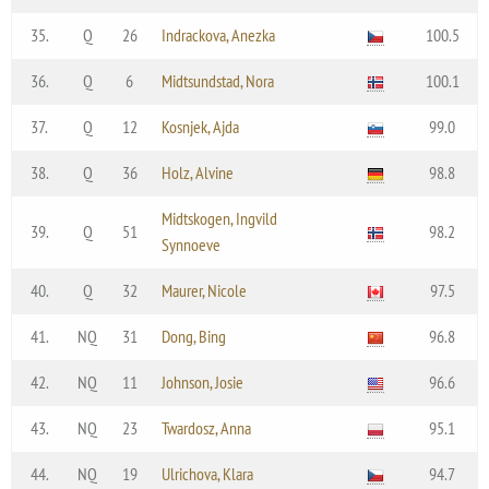
35.
Q
26
Indrackova, Anezka
100.5
36.
Q
6
Midtsundstad, Nora
100.1
37.
Q
12
Kosnjek, Ajda
99.0
38.
Q
36
Holz, Alvine
98.8
Midtskogen, Ingvild
39.
Q
51
98.2
Synnoeve
40.
Q
32
Maurer, Nicole
97.5
41.
NQ
31
Dong, Bing
96.8
42.
NQ
11
Johnson, Josie
96.6
43.
NQ
23
Twardosz, Anna
95.1
44.
NQ
19
Ulrichova, Klara
94.7