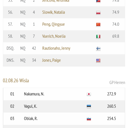
56.
NQ
4
Slowik, Natalia
74.9
57.
NQ
1
Peng, Qingyue
74.0
58.
NQ
7
Vuerich, Noelia
69.8
DSQ.
NQ
42
Rautionaho, Jenny
DNS.
NQ
34
Jones, Paige
02.08.26 Wisla
GP Herren
01
Nakamura, N.
272.9
02
Vagul, K.
260.5
03
Oblak, R.
254.5