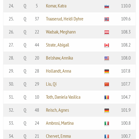
24.
Q
5
Komar, Katra
110.0
25.
Q
37
Traaserud, Heidi Dyhre
109.6
26.
Q
22
Wadsak, Meghann
108.3
27.
Q
44
Strate, Abigail
108.2
28.
Q
20
Belshaw, Annika
108.0
29.
Q
28
Hollandt, Anna
107.8
30.
Q
29
Liu, Qi
107.7
31.
Q
10
Toth, Daniela Vasilica
104.7
32.
Q
48
Reisch, Agnes
101.9
33.
Q
24
Ambrosi, Martina
100.8
34.
Q
21
Chervet, Emma
100.7