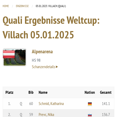
HOME
ERGEBNISSE
CURRENT:
05.01.2025: VILLACH (QUALI)
Quali Ergebnisse Weltcup:
Villach
05.01.2025
Alpenarena
HS 98
Schanzendetails
Platz
Bib
Name
Nation
Gesamt
1.
Q
60
Schmid, Katharina
141.1
2.
Q
59
Prevc, Nika
136.7