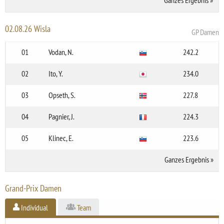
02.08.26 Wisla
GP Damen
01
Vodan, N.
242.2
02
Ito, Y.
234.0
03
Opseth, S.
227.8
04
Pagnier, J.
224.3
05
Klinec, E.
223.6
Ganzes Ergebnis
»
Grand-Prix Damen
Individual
Team