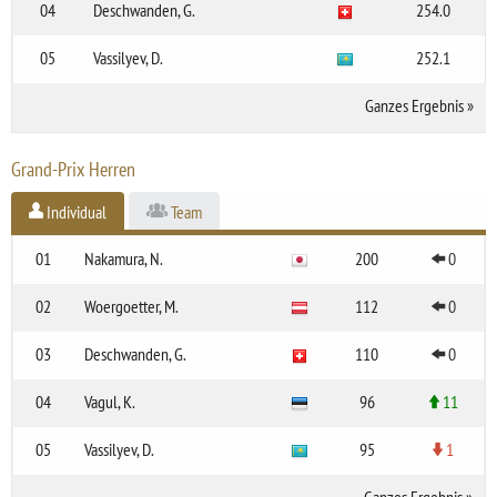
04
Deschwanden, G.
254.0
05
Vassilyev, D.
252.1
Ganzes Ergebnis
»
Grand-Prix Herren
Individual
Team
01
Nakamura, N.
200
0
02
Woergoetter, M.
112
0
03
Deschwanden, G.
110
0
04
Vagul, K.
96
11
05
Vassilyev, D.
95
1
Ganzes Ergebnis
»