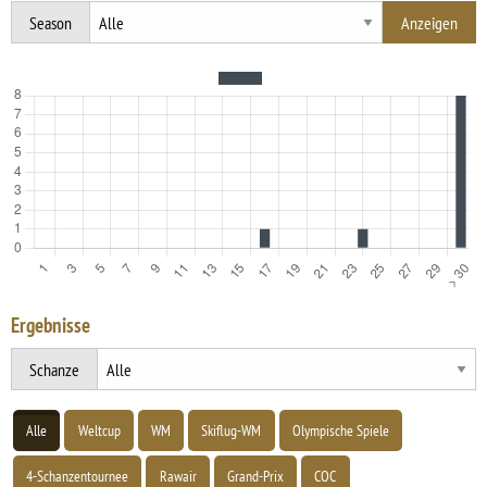
Season
Ergebnisse
Schanze
Alle
Weltcup
WM
Skiflug-WM
Olympische Spiele
4-Schanzentournee
Rawair
Grand-Prix
COC