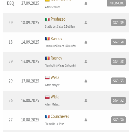
DSQ
27.09.2025
INTER-COC
Adlerschanze
Predazzo
59
18.09.2025
SGP: 39
Stadio del Salto G. Dal Ben
Rasnov
18
14.09.2025
SGP: 38
Trambulină Valea Cărbunării
Rasnov
29
13.09.2025
SGP: 38
Trambulină Valea Cărbunării
Wisla
29
17.08.2025
SGP: 33
Adam Malysz
Wisla
26
16.08.2025
SGP: 32
Adam Malysz
Courchevel
27
10.08.2025
SGP: 30
Tremplin Le Praz