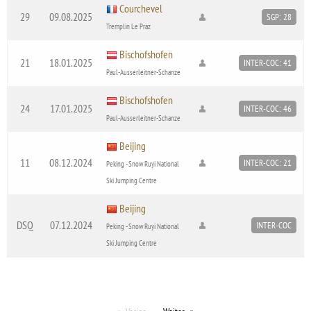
Courchevel
29
09.08.2025
SGP: 28
Tremplin Le Praz
Bischofshofen
21
18.01.2025
INTER-COC: 41
Paul-Ausserleitner-Schanze
Bischofshofen
24
17.01.2025
INTER-COC: 46
Paul-Ausserleitner-Schanze
Beijing
11
08.12.2024
INTER-COC: 21
Peking - Snow Ruyi National
Ski Jumping Centre
Beijing
DSQ
07.12.2024
INTER-COC
Peking - Snow Ruyi National
Ski Jumping Centre