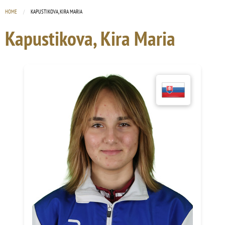
HOME
CURRENT:
KAPUSTIKOVA, KIRA MARIA
Kapustikova, Kira Maria