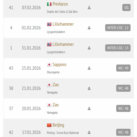
Predazzo
41
07.02.2026
OG
Stadio del Salto G. Dal Ben
Lillehammer
4
01.02.2026
INTER-COC: 12
Lysgardsbakken
Lillehammer
1
31.01.2026
INTER-COC: 13
Lysgardsbakken
Sapporo
43
25.01.2026
WC: 49
Okurayama
Zao
38
21.01.2026
WC: 48
Yamagata
Zao
37
20.01.2026
WC: 48
Yamagata
Beijing
42
17.01.2026
WC: 48
Peking - Snow Ruyi National