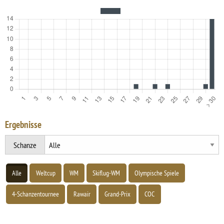
Ergebnisse
Schanze
Alle
Weltcup
WM
Skiflug-WM
Olympische Spiele
4-Schanzentournee
Rawair
Grand-Prix
COC