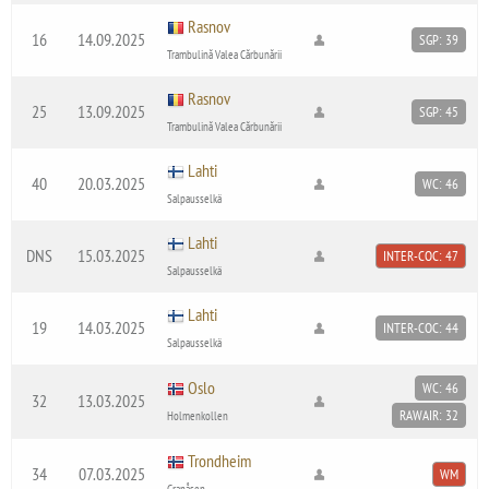
Rasnov
16
14.09.2025
SGP: 39
Trambulină Valea Cărbunării
Rasnov
25
13.09.2025
SGP: 45
Trambulină Valea Cărbunării
Lahti
40
20.03.2025
WC: 46
Salpausselkä
Lahti
DNS
15.03.2025
INTER-COC: 47
Salpausselkä
Lahti
19
14.03.2025
INTER-COC: 44
Salpausselkä
Oslo
WC: 46
32
13.03.2025
RAWAIR: 32
Holmenkollen
Trondheim
34
07.03.2025
WM
Granåsen