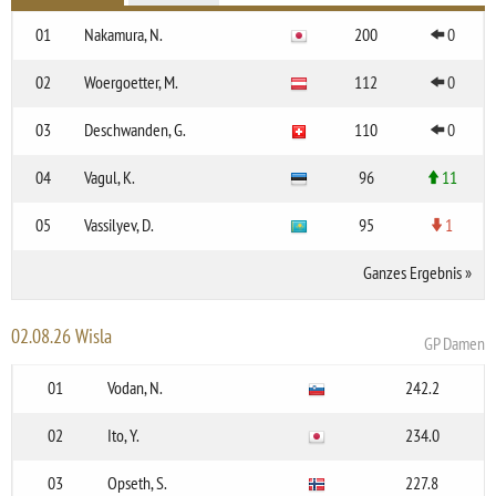
01
Nakamura, N.
200
0
02
Woergoetter, M.
112
0
03
Deschwanden, G.
110
0
04
Vagul, K.
96
11
05
Vassilyev, D.
95
1
Ganzes Ergebnis
»
02.08.26 Wisla
GP Damen
01
Vodan, N.
242.2
02
Ito, Y.
234.0
03
Opseth, S.
227.8