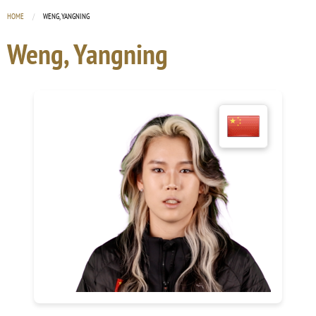
HOME
CURRENT:
WENG, YANGNING
Weng, Yangning