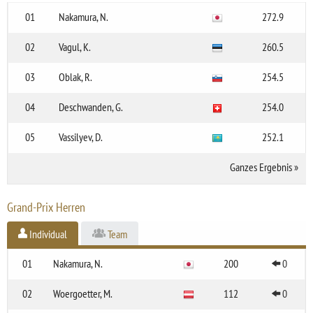
01
Nakamura, N.
272.9
02
Vagul, K.
260.5
03
Oblak, R.
254.5
04
Deschwanden, G.
254.0
05
Vassilyev, D.
252.1
Ganzes Ergebnis
»
Grand-Prix Herren
Individual
Team
01
Nakamura, N.
200
0
02
Woergoetter, M.
112
0