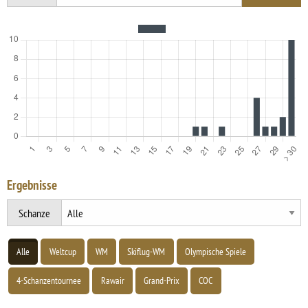
Ergebnisse
Schanze
Alle
Weltcup
WM
Skiflug-WM
Olympische Spiele
4-Schanzentournee
Rawair
Grand-Prix
COC