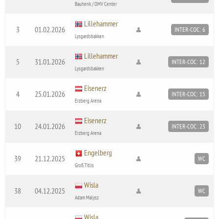
Bauhenk / OMV Center
Lillehammer
3
01.02.2026
INTER-COC: 6
Lysgardsbakken
Lillehammer
5
31.01.2026
INTER-COC: 12
Lysgardsbakken
Eisenerz
4
25.01.2026
INTER-COC: 15
Erzberg Arena
Eisenerz
10
24.01.2026
INTER-COC: 23
Erzberg Arena
Engelberg
39
21.12.2025
WC
Groß Titlis
Wisla
38
04.12.2025
WC
Adam Malysz
Wisla