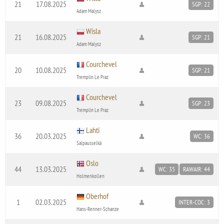
21
17.08.2025
SGP: 22
Adam Malysz
Wisla
21
16.08.2025
SGP: 21
Adam Malysz
Courchevel
20
10.08.2025
SGP: 21
Tremplin Le Praz
Courchevel
23
09.08.2025
SGP: 23
Tremplin Le Praz
Lahti
36
20.03.2025
WC: 36
Salpausselkä
Oslo
44
13.03.2025
WC: 35
RAWAIR: 44
Holmenkollen
Oberhof
1
02.03.2025
INTER-COC: 3
Hans-Renner-Schanze