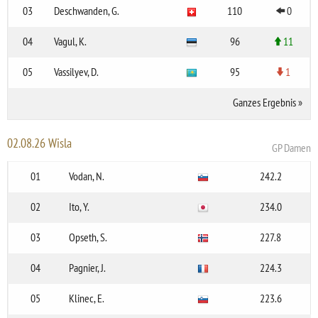
03
Deschwanden, G.
110
0
04
Vagul, K.
96
11
05
Vassilyev, D.
95
1
Ganzes Ergebnis
»
02.08.26 Wisla
GP Damen
01
Vodan, N.
242.2
02
Ito, Y.
234.0
03
Opseth, S.
227.8
04
Pagnier, J.
224.3
05
Klinec, E.
223.6