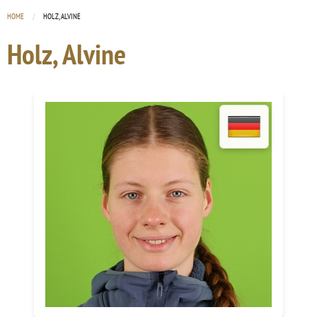
HOME
CURRENT:
HOLZ, ALVINE
Holz, Alvine