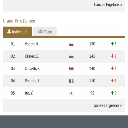
Ganzes Ergebnis
»
Grand-Prix Damen
Individual
Team
01
Vodan, N.
150
3
02
Klinec, E.
145
1
03
Opseth, S.
140
1
04
Pagnier, J.
110
1
05
Ito, Y.
98
9
Ganzes Ergebnis
»