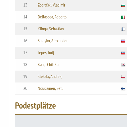
13
Zografski, Vladimir
14
Dellasega, Roberto
15
Klinga, Sebastian
16
Sardyko, Alexander
17
Tepes, Jurij
18
Kang, Chil-Ku
19
Stekala, Andrzej
20
Nousiainen, Eetu
Podestplätze