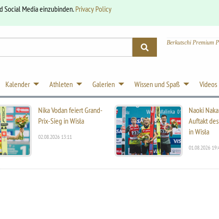
nd Social Media einzubinden.
Privacy Policy
Berkutschi Premium P
Kalender
Athleten
Galerien
Wissen und Spaß
Videos
Nika Vodan feiert Grand-
Naoki Naka
Prix-Sieg in Wisła
Auftakt des
in Wisła
02.08.2026 13:11
01.08.2026 19: