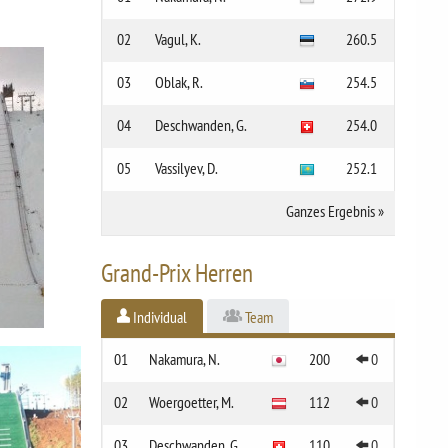
02
Vagul, K.
260.5
03
Oblak, R.
254.5
04
Deschwanden, G.
254.0
05
Vassilyev, D.
252.1
Ganzes Ergebnis
»
Grand-Prix Herren
Individual
Team
01
Nakamura, N.
200
0
02
Woergoetter, M.
112
0
03
Deschwanden, G.
110
0