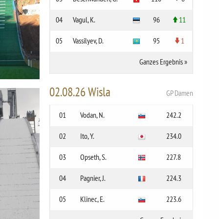
04
Vagul, K.
96
11
05
Vassilyev, D.
95
1
Ganzes Ergebnis
»
02.08.26 Wisla
GP Damen
01
Vodan, N.
242.2
02
Ito, Y.
234.0
03
Opseth, S.
227.8
04
Pagnier, J.
224.3
05
Klinec, E.
223.6