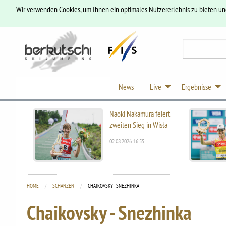
Wir verwenden Cookies, um Ihnen ein optimales Nutzererlebnis zu bieten u
News
Live
Ergebnisse
Naoki Nakamura feiert
zweiten Sieg in Wisła
02.08.2026 16:55
HOME
SCHANZEN
CURRENT:
CHAIKOVSKY - SNEZHINKA
Chaikovsky - Snezhinka