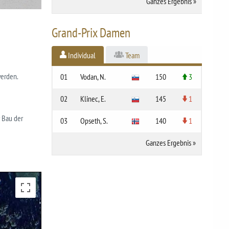
Ganzes Ergebnis
»
Grand-Prix Damen
Individual
Team
werden.
01
Vodan, N.
150
3
02
Klinec, E.
145
1
r Bau der
03
Opseth, S.
140
1
Ganzes Ergebnis
»