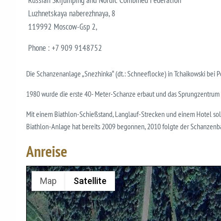
Russian Skijumping and Nordic Combined Federation
Luzhnetskaya naberezhnaya, 8
119992 Moscow-Gsp 2,
Phone : +7 909 9148752
Die Schanzenanlage „Snezhinka“ (dt.: Schnee­flocke) in Tchaikowski bei Perm
1980 wurde die erste 40- Meter-Schanze erbaut und das Sprungzentrum d
Mit einem Biathlon-Schießstand, Langlauf-Strecken und einem Hotel sollen
Biathlon-Anlage hat bereits 2009 begonnen, 2010 folgte der Schanzenb
Anreise
Map
Satellite