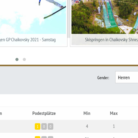
gen GP Chaikovsky 2021 - Samstag
Skispringen in Chaikovsky Shne
Gender
:
n
Podestplätze
Min
Max
4
1
1
0
0