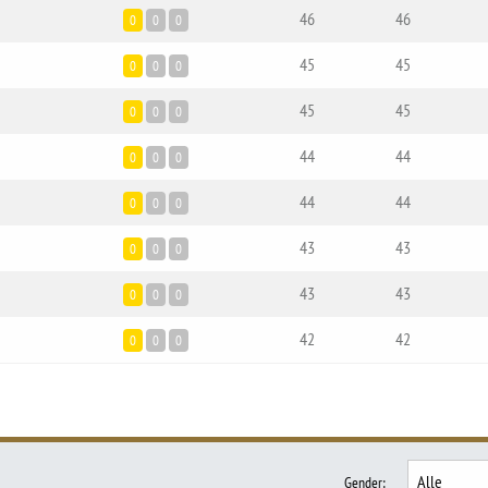
46
46
0
0
0
45
45
0
0
0
45
45
0
0
0
44
44
0
0
0
44
44
0
0
0
43
43
0
0
0
43
43
0
0
0
42
42
0
0
0
Gender
: