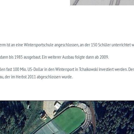
 ist an eine Winter­sport­schule an­ge­schlossen, an der 150 Schü­ler un­ter­richtet 
ann bis 1985 ausgebaut. Ein weiterer Ausbau folgte dann ab 2009.
 fast 100 Mio. US-Dollar in den Wintersport in Tchaikowski in­ves­tiert werden. De
au, der im Herbst 2011 abgeschlossen wurde.