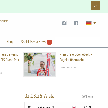
OK
artners
Shop
Social Media News
0
mura gewinnt
Klinec feiert Comeback –
 FIS Grand Prix
Pagnier überrascht
01.08.2026 12:57
48
02.08.26 Wisla
GP Herren
01
Nakamura, N.
272.9