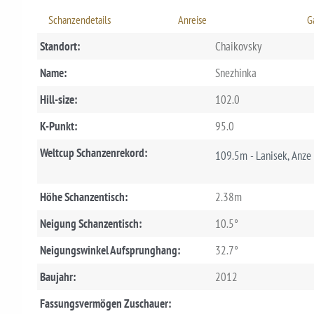
Schanzendetails
Anreise
G
Standort:
Chaikovsky
Name:
Snezhinka
Hill-size:
102.0
K-Punkt:
95.0
Weltcup Schanzenrekord:
109.5m - Lanisek, Anz
Höhe Schanzentisch:
2.38m
Neigung Schanzentisch:
10.5°
Neigungswinkel Aufsprunghang:
32.7°
Baujahr:
2012
Fassungsvermögen Zuschauer: