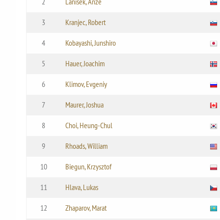
2
Lanisek, Anze
3
Kranjec, Robert
4
Kobayashi, Junshiro
5
Hauer, Joachim
6
Klimov, Evgeniy
7
Maurer, Joshua
8
Choi, Heung-Chul
9
Rhoads, William
10
Biegun, Krzysztof
11
Hlava, Lukas
12
Zhaparov, Marat