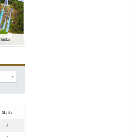
zhinka
Chaikovsky - LGP 2nd Comp. 2015
Starts
2