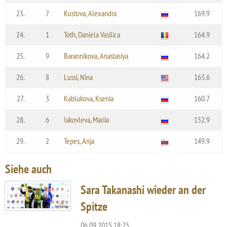
23.
7
Kustova, Alexandra
169.9
24.
1
Toth, Daniela Vasilica
164.9
25.
9
Barannikova, Anastasiya
164.2
26.
8
Lussi, Nina
163.6
27.
3
Kablukova, Ksenia
160.7
28.
6
Iakovleva, Mariia
152.9
29.
2
Tepes, Anja
149.9
Siehe auch
Sara Takanashi wieder an der
Spitze
06.09.2015 18:25