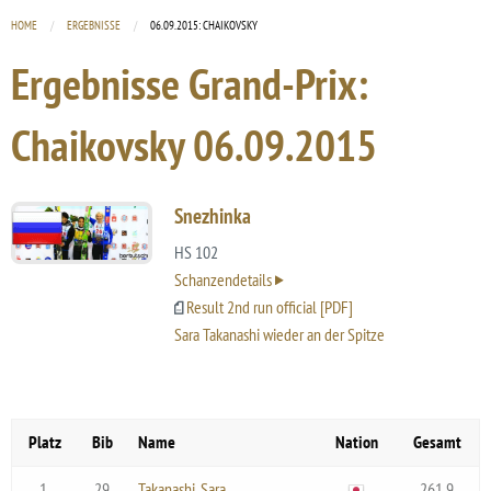
HOME
ERGEBNISSE
CURRENT:
06.09.2015: CHAIKOVSKY
Ergebnisse Grand-Prix:
Chaikovsky
06.09.2015
Snezhinka
HS 102
Schanzendetails
Result 2nd run official [PDF]
Sara Takanashi wieder an der Spitze
Platz
Bib
Name
Nation
Gesamt
1.
29
Takanashi, Sara
261.9