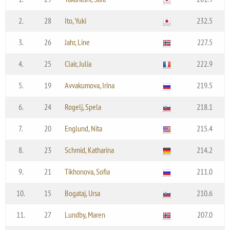
2.
28
Ito, Yuki
232.5
3.
26
Jahr, Line
227.5
4.
25
Clair, Julia
222.9
5.
19
Avvakumova, Irina
219.5
6.
24
Rogelj, Spela
218.1
7.
20
Englund, Nita
215.4
8.
23
Schmid, Katharina
214.2
9.
21
Tikhonova, Sofia
211.0
10.
15
Bogataj, Ursa
210.6
11.
27
Lundby, Maren
207.0