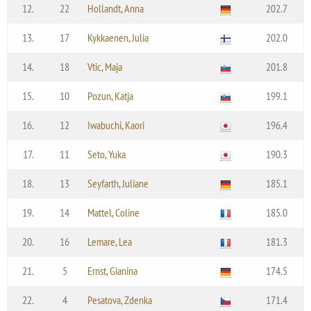
12.
22
Hollandt, Anna
202.7
13.
17
Kykkaenen, Julia
202.0
14.
18
Vtic, Maja
201.8
15.
10
Pozun, Katja
199.1
16.
12
Iwabuchi, Kaori
196.4
17.
11
Seto, Yuka
190.3
18.
13
Seyfarth, Juliane
185.1
19.
14
Mattel, Coline
185.0
20.
16
Lemare, Lea
181.3
21.
5
Ernst, Gianina
174.5
22.
4
Pesatova, Zdenka
171.4