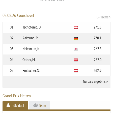
08.08.26 Courchevel
GP Herren
01
Tschofenig, D.
271.8
02
Raimund, P.
270.1
03
Nakamura, N.
267.8
04
Ortner, M.
267.0
05
Embacher, S.
262.9
Ganzes Ergebnis
»
Grand-Prix Herren
Individual
Team