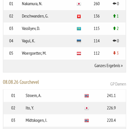
01
Nakamura, N.
260
0
02
Deschwanden, G.
136
1
03
Vassilyev, D.
115
2
04
Vagul, K.
114
0
05
Woergoetter, M.
112
3
Ganzes Ergebnis
»
08.08.26 Courchevel
GP Damen
01
Stroem, A.
241.1
02
Ito, Y.
226.9
03
Midtskogen, I.
220.4