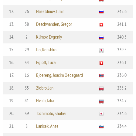
12.
26
Hazetdinov, Ilmir
242.6
13.
38
Deschwanden, Gregor
241.1
14.
2
Klimov, Evgeniy
240.5
15.
29
Ito, Kenshiro
239.5
16.
34
Egloff, Luca
236.1
17.
16
Bjoereng, Joacim Oedegaard
236.0
18.
35
Ziobro, Jan
235.2
19.
41
Hvala, Jaka
234.7
20.
39
Tochimoto, Shohei
234.6
21.
8
Lanisek, Anze
234.4