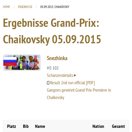
HOME
ERGEBNISSE
CURRENT:
05.09.2015: CHAIKOVSKY
Ergebnisse Grand-Prix:
Chaikovsky
05.09.2015
Snezhinka
HS 102
Schanzendetails
Result 2nd run official [PDF]
Gangnes gewinnt Grand Prix Premiere in
Chaikovsky
Platz
Bib
Name
Nation
Gesamt