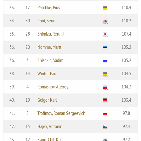
33.
17
Paschke, Pius
110.4
34.
30
Choi, Seou
110.2
35.
28
Shimizu, Reruhi
107.4
36.
20
Nomme, Martti
105.2
36.
3
Shishkin, Vadim
105.2
38.
14
Winter, Paul
104.5
39.
4
Romashov, Alexey
104.3
40.
19
Geiger, Karl
103.4
41.
5
Trofimov, Roman Sergeevich
97.8
42.
15
Hajek, Antonin
97.4
43.
12
Kang, Chil-Ku
97.2