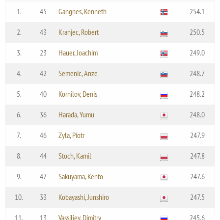
1.
45
Gangnes, Kenneth
254.1
2.
43
Kranjec, Robert
250.5
3.
23
Hauer, Joachim
249.0
4.
42
Semenic, Anze
248.7
5.
40
Kornilov, Denis
248.2
6.
36
Harada, Yumu
248.0
7.
46
Zyla, Piotr
247.9
8.
44
Stoch, Kamil
247.8
9.
47
Sakuyama, Kento
247.6
10.
33
Kobayashi, Junshiro
247.5
11.
13
Vassiliev, Dimitry
245.6