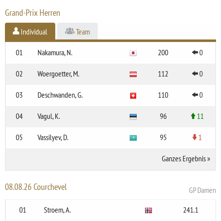
Grand-Prix Herren
Individual
Team
01
Nakamura, N.
200
0
02
Woergoetter, M.
112
0
03
Deschwanden, G.
110
0
04
Vagul, K.
96
11
05
Vassilyev, D.
95
1
Ganzes Ergebnis
»
08.08.26 Courchevel
GP Damen
01
Stroem, A.
241.1