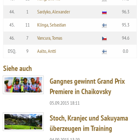
44.
1
Sardyko, Alexander
96.3
45.
11
Klinga, Sebastian
95.3
46.
7
Vancura, Tomas
94.6
DSQ.
9
Aalto, Antti
0.0
Siehe auch
Gangnes gewinnt Grand Prix
Premiere in Chaikovsky
05.09.2015 18:11
Stoch, Kranjec und Sakuyama
überzeugen im Training
04.09.2015 13:29