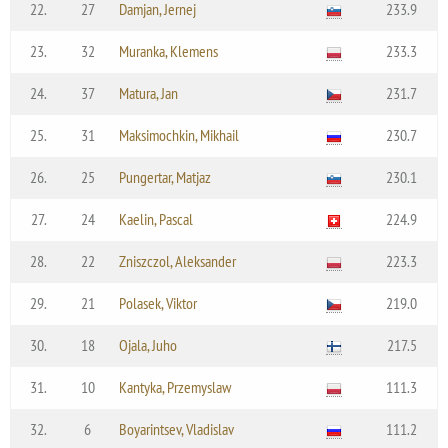
22.
27
Damjan, Jernej
233.9
23.
32
Muranka, Klemens
233.3
24.
37
Matura, Jan
231.7
25.
31
Maksimochkin, Mikhail
230.7
26.
25
Pungertar, Matjaz
230.1
27.
24
Kaelin, Pascal
224.9
28.
22
Zniszczol, Aleksander
223.3
29.
21
Polasek, Viktor
219.0
30.
18
Ojala, Juho
217.5
31.
10
Kantyka, Przemyslaw
111.3
32.
6
Boyarintsev, Vladislav
111.2