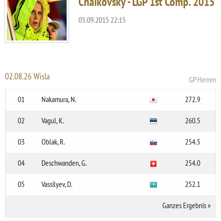
Chaikovsky - LGP 1st Comp. 2015
05.09.2015 22:15
02.08.26 Wisla
GP Herren
01
Nakamura, N.
272.9
02
Vagul, K.
260.5
03
Oblak, R.
254.5
04
Deschwanden, G.
254.0
05
Vassilyev, D.
252.1
Ganzes Ergebnis
»