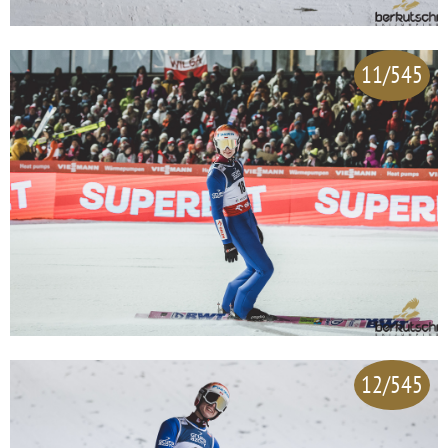
11/545
12/545