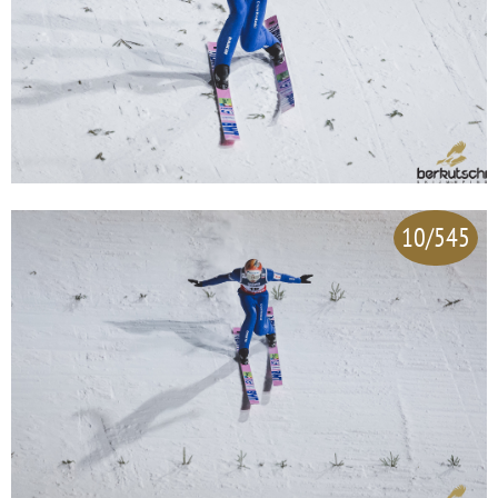
10/545