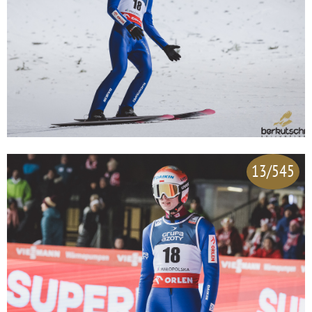
13/545