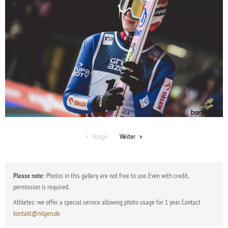
Vorige
Weiter
Please note:
Photos in this gallery are not free to use. Even with credit,
permission is required.
Athletes: we offer a special service allowing photo usage for 1 year. Contact
kontakt@nilgen.de