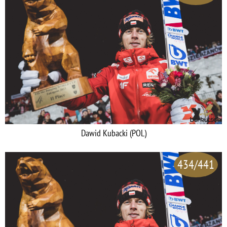
Dawid Kubacki (POL)
434/441