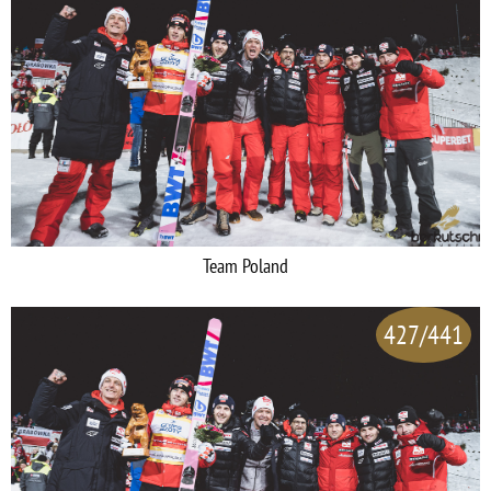
Team Poland
427/441