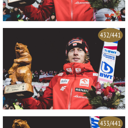
432/441
433/441