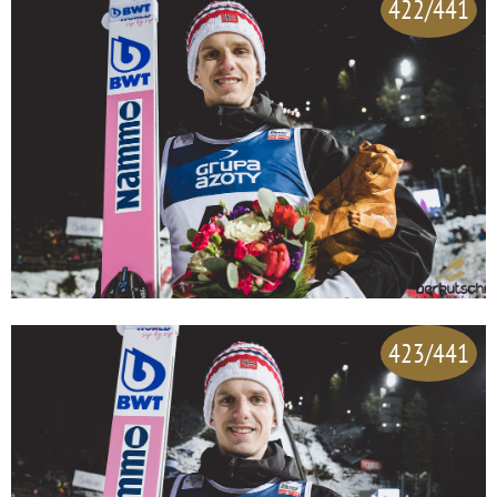
422/441
423/441