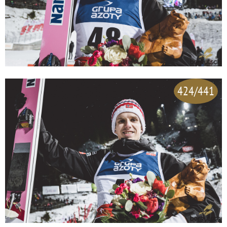
424/441