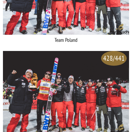
Team Poland
428/441