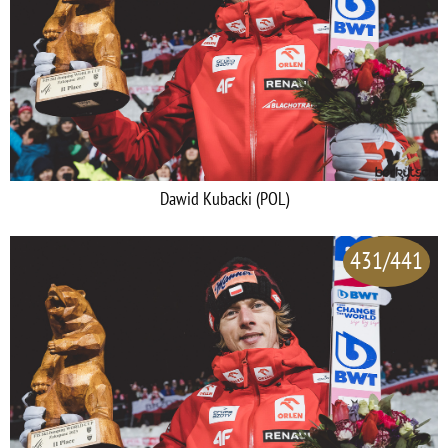
Dawid Kubacki (POL)
431/441