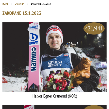
HOME
GALERIEN
CURRENT:
ZAKOPANE 15.1.2023
ZAKOPANE 15.1.2023
421/441
Halvor Egner Granerud (NOR)