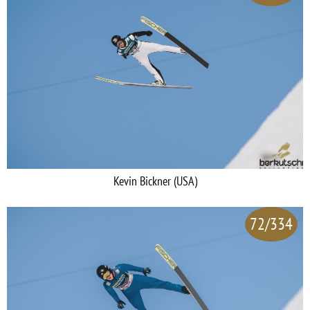
Kevin Bickner (USA)
72/334