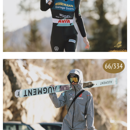
66/334