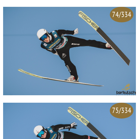
74/334
75/334