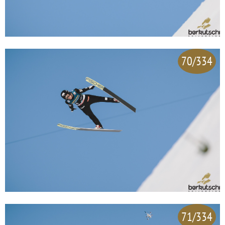
70/334
71/334