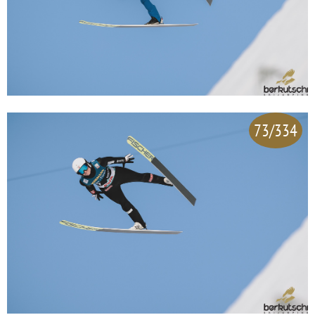
73/334