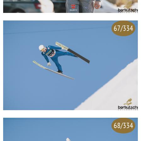
67/334
68/334