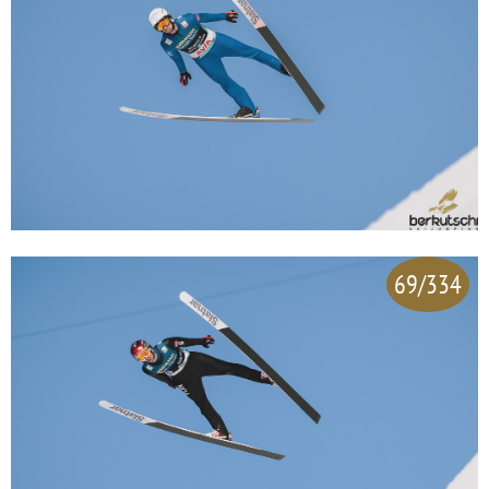
69/334