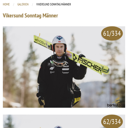
HOME
GALERIEN
CURRENT:
VIKERSUND SONNTAG MÄNNER
Vikersund Sonntag Männer
61/334
62/334