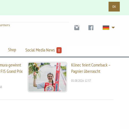
OK
artners
Shop
Social Media News
0
mura gewinnt
Klinec feiert Comeback –
 FIS Grand Prix
Pagnier überrascht
01.08.2026 12:57
48