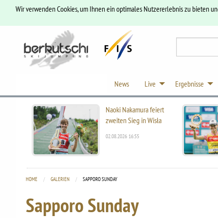
Wir verwenden Cookies, um Ihnen ein optimales Nutzererlebnis zu bieten u
News
Live
Ergebnisse
Naoki Nakamura feiert
zweiten Sieg in Wisła
02.08.2026 16:55
HOME
GALERIEN
CURRENT:
SAPPORO SUNDAY
Sapporo Sunday