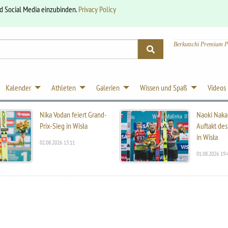
nd Social Media einzubinden.
Privacy Policy
Berkutschi Premium P
Kalender
Athleten
Galerien
Wissen und Spaß
Videos
Nika Vodan feiert Grand-
Naoki Naka
Prix-Sieg in Wisła
Auftakt des
in Wisła
02.08.2026 13:11
01.08.2026 19: