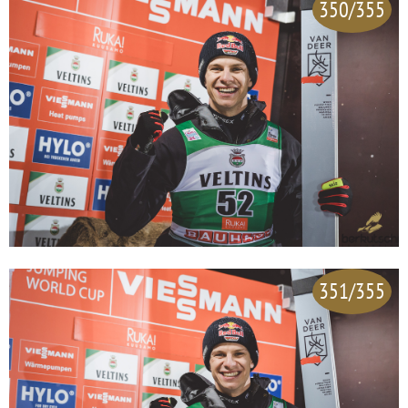
350/355
351/355