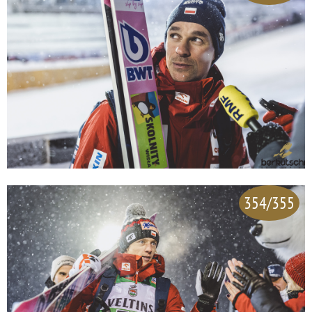
354/355