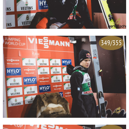
349/355