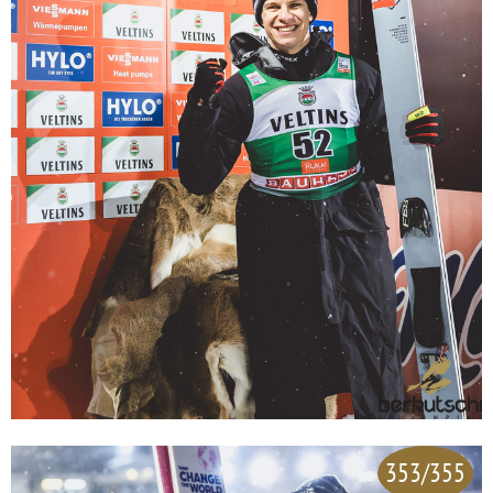
353/355