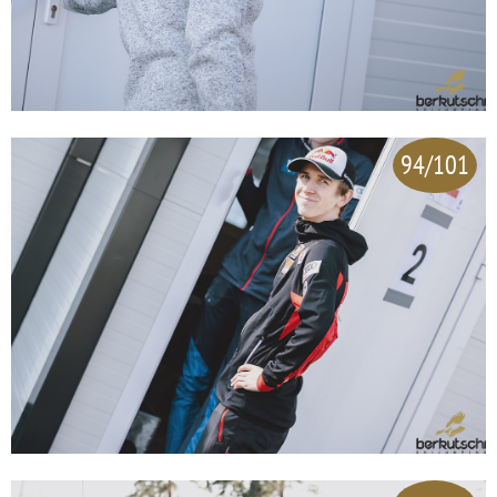
94/101