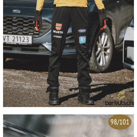
98/101