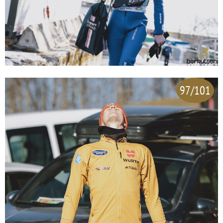
97/101