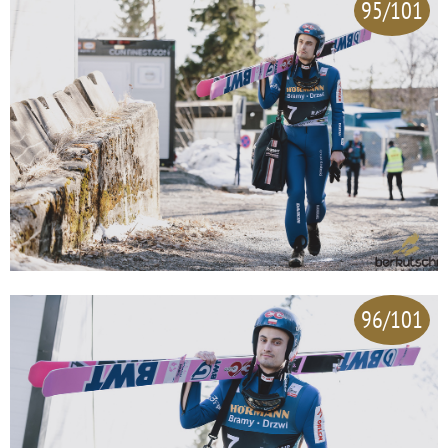
95/101
96/101