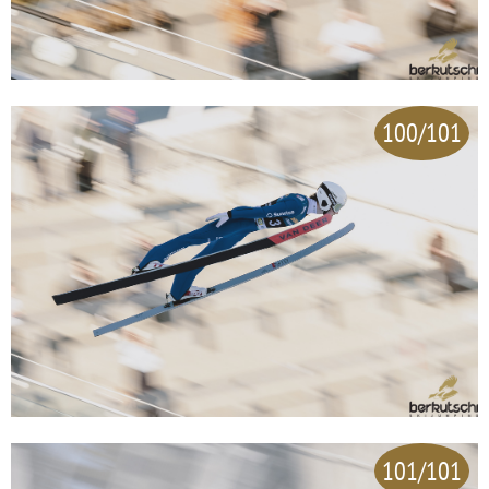
100/101
101/101