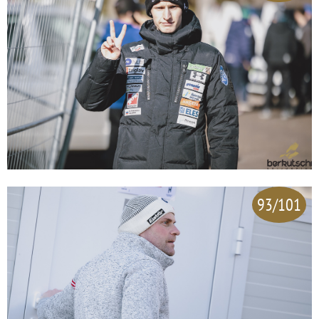
93/101