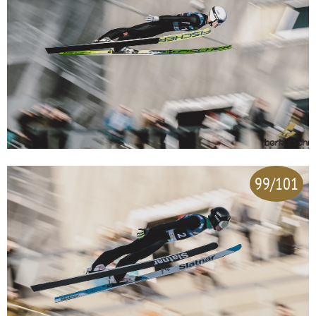
99/101