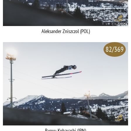
Aleksander Zniszczol (POL)
82/369
Ryoyu Kobayashi (JPN)