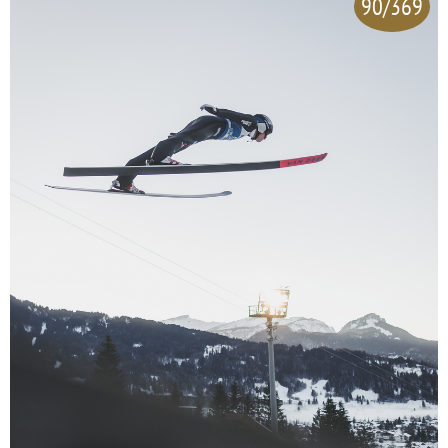
90/369