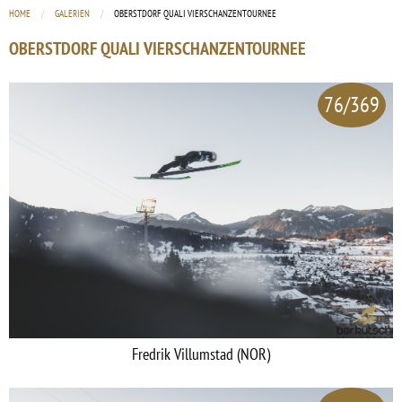
HOME
GALERIEN
CURRENT:
OBERSTDORF QUALI VIERSCHANZENTOURNEE
OBERSTDORF QUALI VIERSCHANZENTOURNEE
76/369
Fredrik Villumstad (NOR)