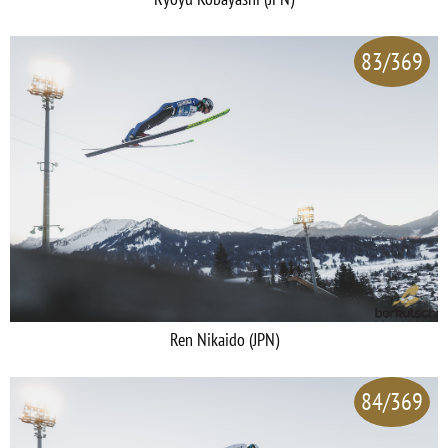
83/369
Ren Nikaido (JPN)
84/369