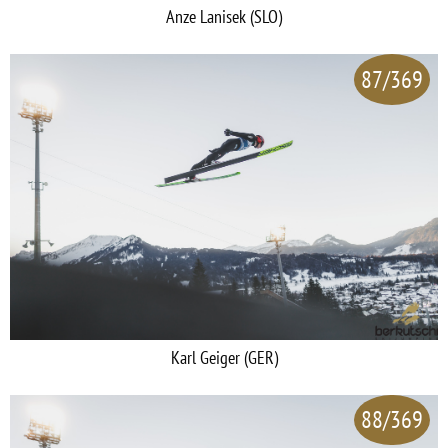
Anze Lanisek (SLO)
87/369
Karl Geiger (GER)
88/369