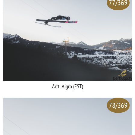
77/369
Artti Aigro (EST)
78/369