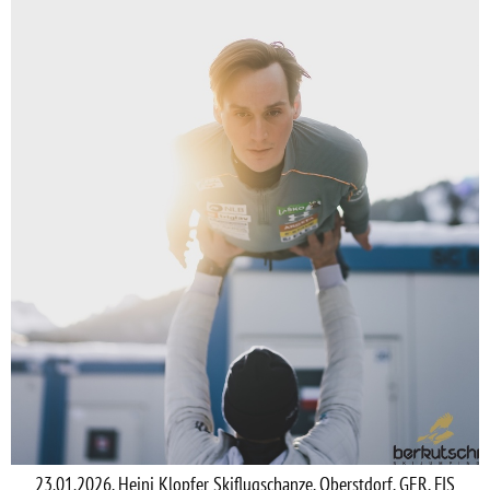
23.01.2026, Heini Klopfer Skiflugschanze, Oberstdorf, GER, FIS