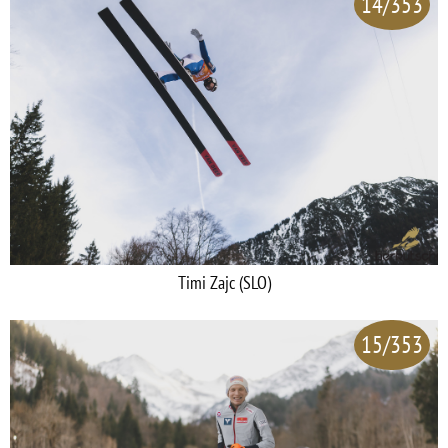
14/353
Timi Zajc (SLO)
15/353