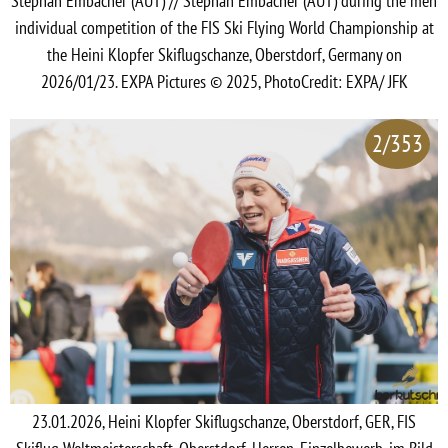
Stephan Embacher (AUT) // Stephan Embacher (AUT) during the men
individual competition of the FIS Ski Flying World Championship at
the Heini Klopfer Skiflugschanze, Oberstdorf, Germany on
2026/01/23. EXPA Pictures © 2025, PhotoCredit: EXPA/ JFK
2/353
23.01.2026, Heini Klopfer Skiflugschanze, Oberstdorf, GER, FIS