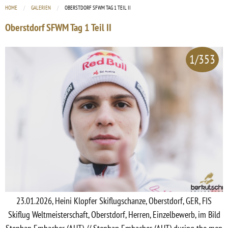
HOME
GALERIEN
CURRENT:
OBERSTDORF SFWM TAG 1 TEIL II
Oberstdorf SFWM Tag 1 Teil II
1/353
23.01.2026, Heini Klopfer Skiflugschanze, Oberstdorf, GER, FIS
Skiflug Weltmeisterschaft, Oberstdorf, Herren, Einzelbewerb, im Bild