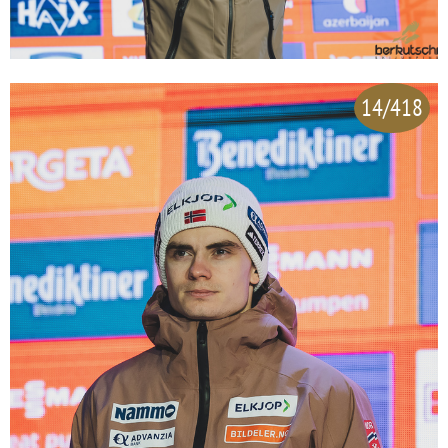
14/418