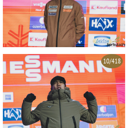
10/418