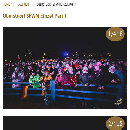
HOME
GALERIEN
CURRENT:
OBERSTDORF SFWM EINZEL PARTII
Oberstdorf SFWM Einzel PartII
1/418
2/418