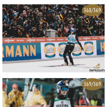
368/369
369/369