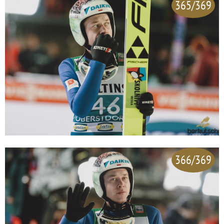
365/369
366/369