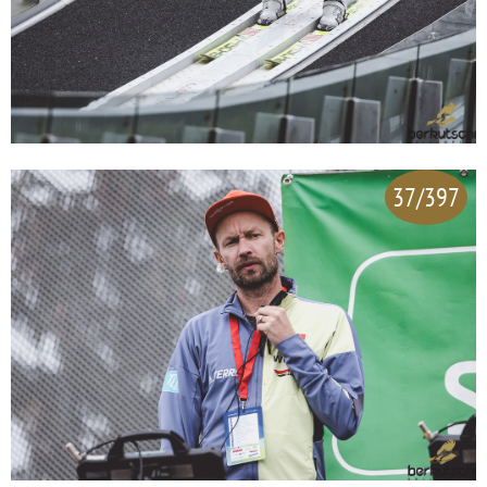
37/397