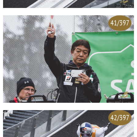
41/397
42/397