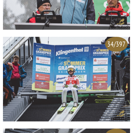
34/397