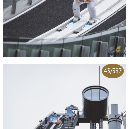
43/397