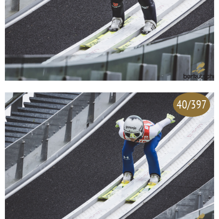
40/397