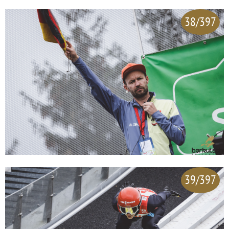
38/397
39/397