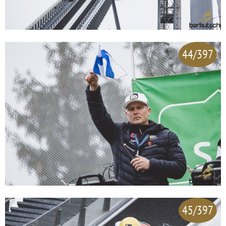
44/397
45/397