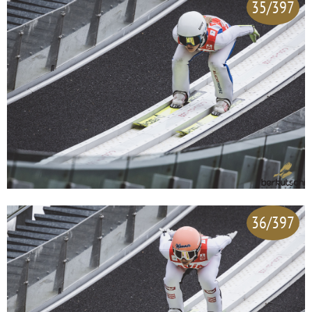
35/397
36/397