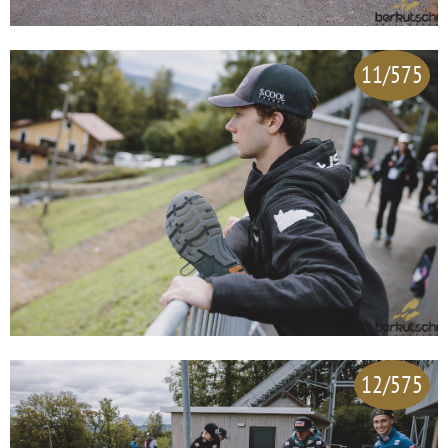
11/575
12/575