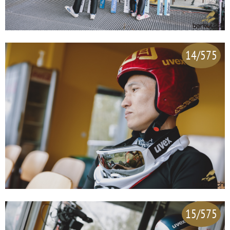
14/575
15/575