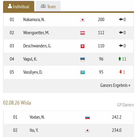
Individual
Team
01
Nakamura, N.
200
0
02
Woergoetter, M.
112
0
03
Deschwanden, G.
110
0
04
Vagul, K.
96
11
05
Vassilyev, D.
95
1
Ganzes Ergebnis
»
02.08.26 Wisla
GP Damen
01
Vodan, N.
242.2
02
Ito, Y.
234.0