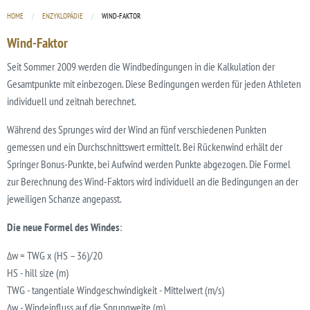
HOME
ENZYKLOPÄDIE
CURRENT:
WIND-FAKTOR
Wind-Faktor
Seit Sommer 2009 werden die Windbedingungen in die Kalkulation der
Gesamtpunkte mit einbezogen. Diese Bedingungen werden für jeden Athleten
individuell und zeitnah berechnet.
Während des Sprunges wird der Wind an fünf verschiedenen Punkten
gemessen und ein Durchschnittswert ermittelt. Bei Rückenwind erhält der
Springer Bonus-Punkte, bei Aufwind werden Punkte abgezogen. Die Formel
zur Berechnung des Wind-Faktors wird individuell an die Bedingungen an der
jeweiligen Schanze angepasst.
Die neue Formel des Windes
:
Δw = TWG x (HS – 36)/20
HS - hill size (m)
TWG - tangentiale Windgeschwindigkeit - Mittelwert (m/s)
Δw - Windeinfluss auf die Sprungweite (m)