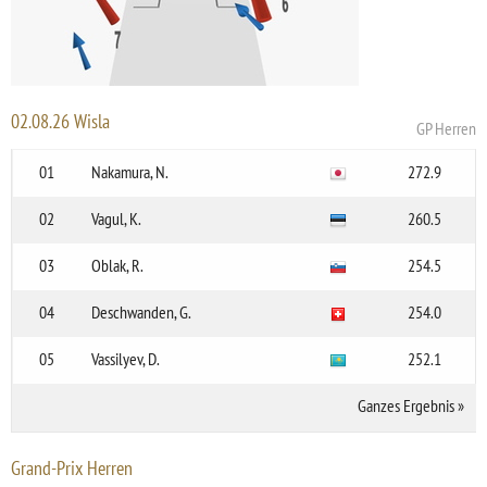
02.08.26 Wisla
GP Herren
01
Nakamura, N.
272.9
02
Vagul, K.
260.5
03
Oblak, R.
254.5
04
Deschwanden, G.
254.0
05
Vassilyev, D.
252.1
Ganzes Ergebnis
»
Grand-Prix Herren