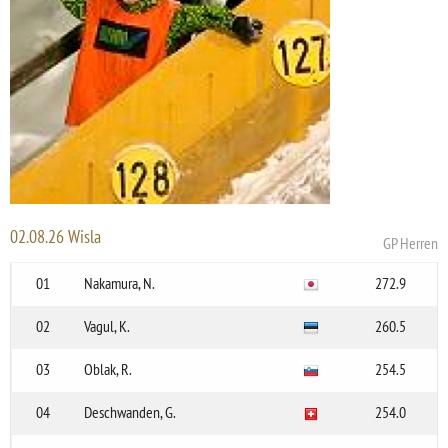
02.08.26 Wisla
GP Herren
01
Nakamura, N.
272.9
02
Vagul, K.
260.5
03
Oblak, R.
254.5
04
Deschwanden, G.
254.0