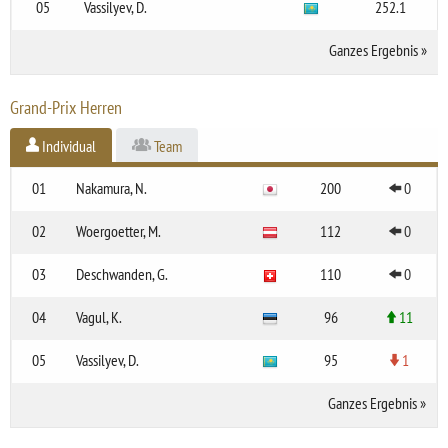
05
Vassilyev, D.
252.1
Ganzes Ergebnis
»
Grand-Prix Herren
Individual
Team
01
Nakamura, N.
200
0
02
Woergoetter, M.
112
0
03
Deschwanden, G.
110
0
04
Vagul, K.
96
11
05
Vassilyev, D.
95
1
Ganzes Ergebnis
»