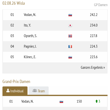
02.08.26 Wisla
GP Damen
01
Vodan, N.
242.2
02
Ito, Y.
234.0
03
Opseth, S.
227.8
04
Pagnier, J.
224.3
05
Klinec, E.
223.6
Ganzes Ergebnis
»
Grand-Prix Damen
Individual
Team
01
Vodan, N.
150
3