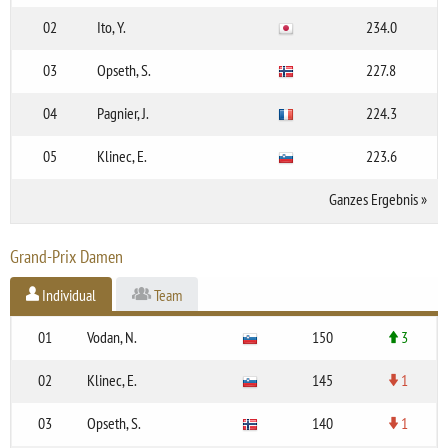
02
Ito, Y.
234.0
03
Opseth, S.
227.8
04
Pagnier, J.
224.3
05
Klinec, E.
223.6
Ganzes Ergebnis
»
Grand-Prix Damen
Individual
Team
01
Vodan, N.
150
3
02
Klinec, E.
145
1
03
Opseth, S.
140
1