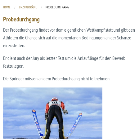
HOME
ENZYKLOPÄDIE
CURRENT:
PROBEDURCHGANG
Probedurchgang
Der Probedurchgang findet vor dem eigentlichen Wettkampf statt und gibt den
Athleten die Chance sich auf die momentanen Bedingungen an der Schanze
einzustellen.
Er dient auch der Jury als letzter Test um die Anlauflänge für den Bewerb
festzulegen.
Die Springer müssen an dem Probedurchgang nicht teilnehmen.