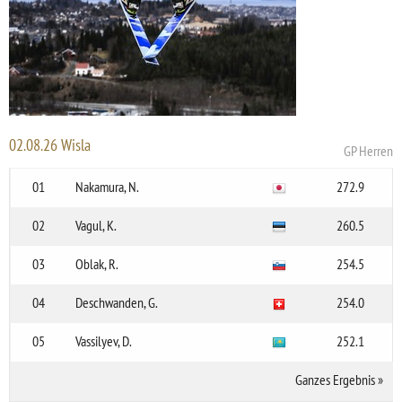
02.08.26 Wisla
GP Herren
01
Nakamura, N.
272.9
02
Vagul, K.
260.5
03
Oblak, R.
254.5
04
Deschwanden, G.
254.0
05
Vassilyev, D.
252.1
Ganzes Ergebnis
»