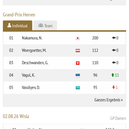
Grand-Prix Herren
Individual
Team
01
Nakamura, N.
200
0
02
Woergoetter, M.
112
0
03
Deschwanden, G.
110
0
04
Vagul, K.
96
11
05
Vassilyev, D.
95
1
Ganzes Ergebnis
»
02.08.26 Wisla
GP Damen