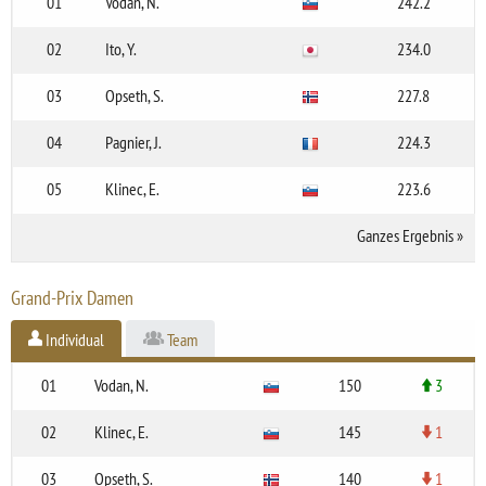
01
Vodan, N.
242.2
02
Ito, Y.
234.0
03
Opseth, S.
227.8
04
Pagnier, J.
224.3
05
Klinec, E.
223.6
Ganzes Ergebnis
»
Grand-Prix Damen
Individual
Team
01
Vodan, N.
150
3
02
Klinec, E.
145
1
03
Opseth, S.
140
1