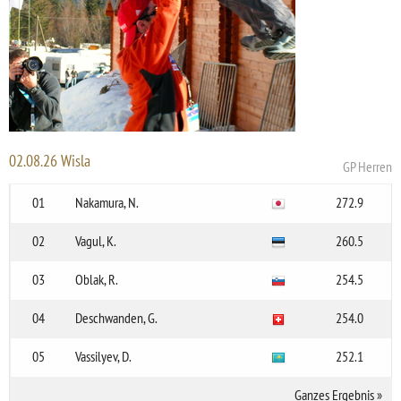
02.08.26 Wisla
GP Herren
01
Nakamura, N.
272.9
02
Vagul, K.
260.5
03
Oblak, R.
254.5
04
Deschwanden, G.
254.0
05
Vassilyev, D.
252.1
Ganzes Ergebnis
»