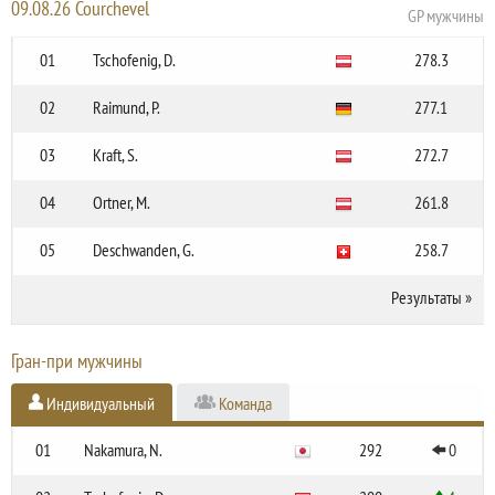
09.08.26 Courchevel
GP мужчины
01
Tschofenig, D.
278.3
02
Raimund, P.
277.1
03
Kraft, S.
272.7
04
Ortner, M.
261.8
05
Deschwanden, G.
258.7
Результаты
»
Гран-при мужчины
Индивидуальный
Команда
01
Nakamura, N.
292
0