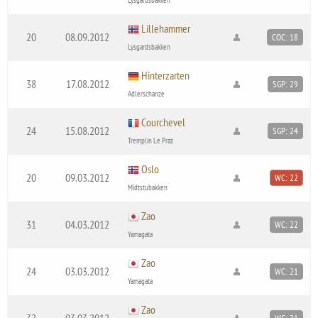
Lillehammer
20
08.09.2012
COC: 18
Lysgardsbakken
Hinterzarten
38
17.08.2012
SGP: 29
Adlerschanze
Courchevel
24
15.08.2012
SGP: 24
Tremplin Le Praz
Oslo
20
09.03.2012
WC: 22
Midtstubakken
Zao
31
04.03.2012
WC: 22
Yamagata
Zao
24
03.03.2012
WC: 21
Yamagata
Zao
32
03.03.2012