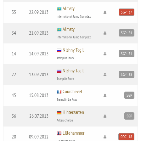
Almaty
35
22.09.2013
SGP: 37
International Jump Complex
Almaty
34
21.09.2013
SGP: 34
International Jump Complex
Nizhny Tagil
14
14.09.2013
SGP: 31
Tramplin Stork
Nizhny Tagil
22
13.09.2013
SGP: 38
Tramplin Stork
Courchevel
45
15.08.2013
SGP
Tremplin Le Praz
Hinterzarten
36
26.07.2013
SGP
Adlerschanze
Lillehammer
20
09.09.2012
COC: 18
Lysgardsbakken