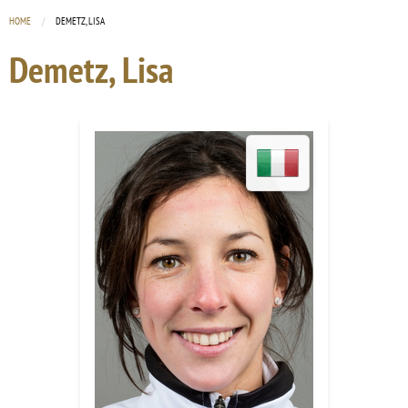
HOME
CURRENT:
DEMETZ, LISA
Demetz, Lisa