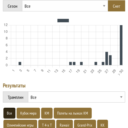
Сезон
Результаты
Трамплин
Все
Кубок мира
КМ
Полеты на лыжах КМ
Олимпийские игры
Т 4-х Т
Rawair
Grand-Prix
КК