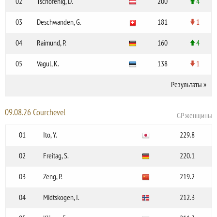
02
Tschofenig, D.
200
4
03
Deschwanden, G.
181
1
04
Raimund, P.
160
4
05
Vagul, K.
138
1
Результаты
»
09.08.26 Courchevel
GP женщины
01
Ito, Y.
229.8
02
Freitag, S.
220.1
03
Zeng, P.
219.2
04
Midtskogen, I.
212.3