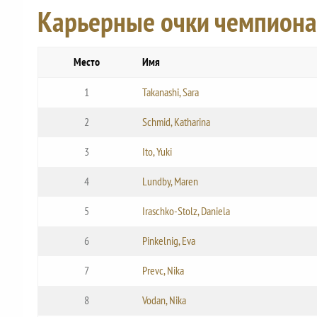
Карьерные очки чемпиона
Место
Имя
1
Takanashi, Sara
2
Schmid, Katharina
3
Ito, Yuki
4
Lundby, Maren
5
Iraschko-Stolz, Daniela
6
Pinkelnig, Eva
7
Prevc, Nika
8
Vodan, Nika