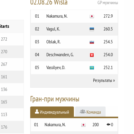
02.08.26 Wisla
GP мужчины
01
Nakamura, N.
272.9
Starts
02
Vagul, K.
260.5
272
03
Oblak, R.
254.5
270
04
Deschwanden, G.
254.0
267
05
Vassilyev, D.
252.1
161
Результаты
»
136
Гран-при мужчины
165
Индивидуальный
Команда
113
01
Nakamura, N.
200
0
176