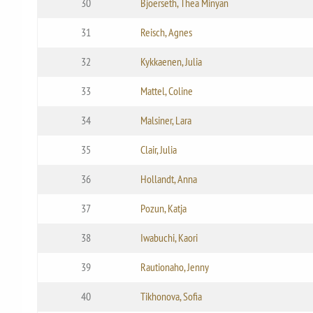
30
Bjoerseth, Thea Minyan
31
Reisch, Agnes
32
Kykkaenen, Julia
33
Mattel, Coline
34
Malsiner, Lara
35
Clair, Julia
36
Hollandt, Anna
37
Pozun, Katja
38
Iwabuchi, Kaori
39
Rautionaho, Jenny
40
Tikhonova, Sofia