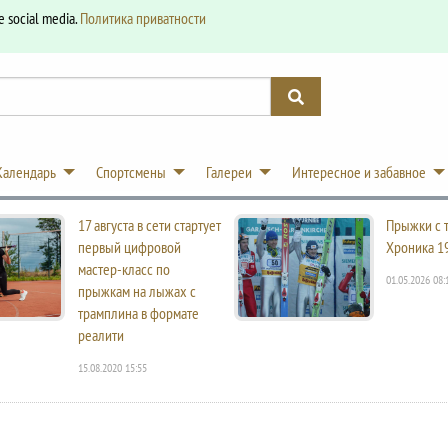
e social media.
Политика приватности
Календарь
Спортсмены
Галереи
Интересное и забавное
17 августа в сети стартует
Прыжки с 
первый цифровой
Хроника 1
мастер-класс по
01.05.2026 08:
прыжкам на лыжах с
трамплина в формате
реалити
15.08.2020 15:55