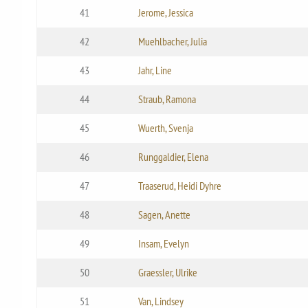
41
Jerome, Jessica
42
Muehlbacher, Julia
43
Jahr, Line
44
Straub, Ramona
45
Wuerth, Svenja
46
Runggaldier, Elena
47
Traaserud, Heidi Dyhre
48
Sagen, Anette
49
Insam, Evelyn
50
Graessler, Ulrike
51
Van, Lindsey