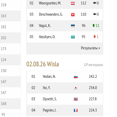
02
Woergoetter, M.
112
0
218
03
Deschwanden, G.
110
0
163
04
Vagul, K.
96
11
182
05
Vassilyev, D.
95
1
202
Результаты
»
173
124
02.08.26 Wisla
GP женщины
230
01
Vodan, N.
242.2
147
02
Ito, Y.
234.0
147
03
Opseth, S.
227.8
168
04
Pagnier, J.
224.3
95