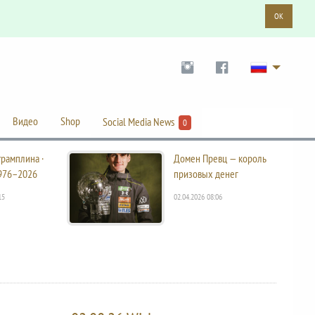
OK
Видео
Shop
Social Media News
0
трамплина ·
Домен Превц — король
976–2026
призовых денег
15
02.04.2026 08:06