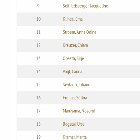
9
Seifriedsberger, Jacqueline
10
Klinec, Ema
11
Stroem, Anna Odine
12
Kreuzer, Chiara
13
Opseth, Silje
14
Vogt, Carina
15
Seyfarth, Juliane
16
Freitag, Selina
17
Maruyama, Nozomi
18
Bogataj, Ursa
19
Kramer, Marita