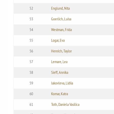
52
Englund, Nita
53
Goerlich, Luisa
54
Westman, Frida
55
Logar, Eva
56
Henrich, Taylor
57
Lemare, Lea
58
Sieff, Annika
59
Iakovleva, Lidiia
60
Komar, Katra
61
Toth, Daniela Vasilica