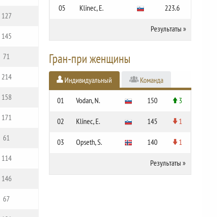
05
Klinec, E.
223.6
127
Результаты
»
145
Гран-при женщины
71
214
Индивидуальный
Команда
158
01
Vodan, N.
150
3
171
02
Klinec, E.
145
1
61
03
Opseth, S.
140
1
114
Результаты
»
146
67