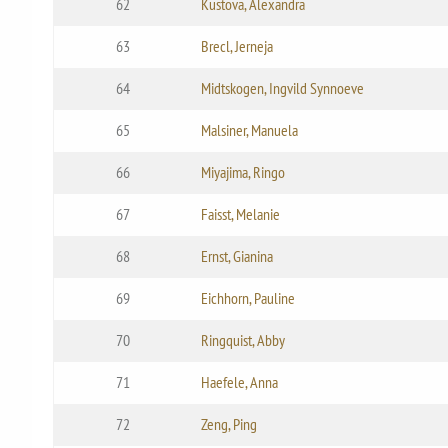
62
Kustova, Alexandra
63
Brecl, Jerneja
64
Midtskogen, Ingvild Synnoeve
65
Malsiner, Manuela
66
Miyajima, Ringo
67
Faisst, Melanie
68
Ernst, Gianina
69
Eichhorn, Pauline
70
Ringquist, Abby
71
Haefele, Anna
72
Zeng, Ping