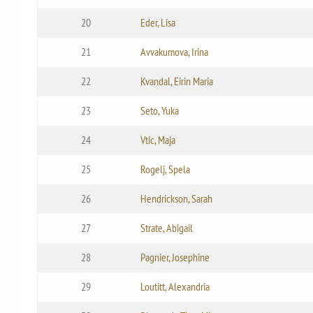
20
Eder, Lisa
21
Avvakumova, Irina
22
Kvandal, Eirin Maria
23
Seto, Yuka
24
Vtic, Maja
25
Rogelj, Spela
26
Hendrickson, Sarah
27
Strate, Abigail
28
Pagnier, Josephine
29
Loutitt, Alexandria