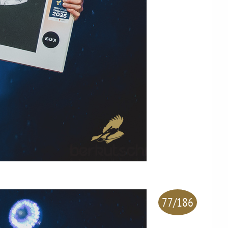
77/186