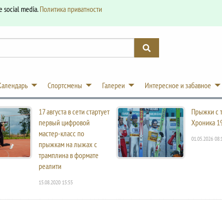
e social media.
Политика приватности
Календарь
Спортсмены
Галереи
Интересное и забавное
17 августа в сети стартует
Прыжки с 
первый цифровой
Хроника 1
мастер-класс по
01.05.2026 08:
прыжкам на лыжах с
трамплина в формате
реалити
15.08.2020 15:55