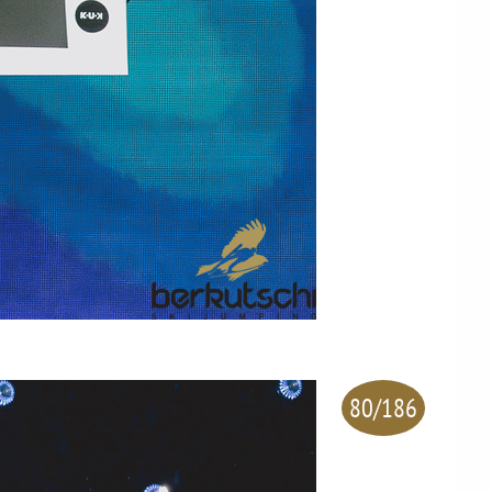
80/186