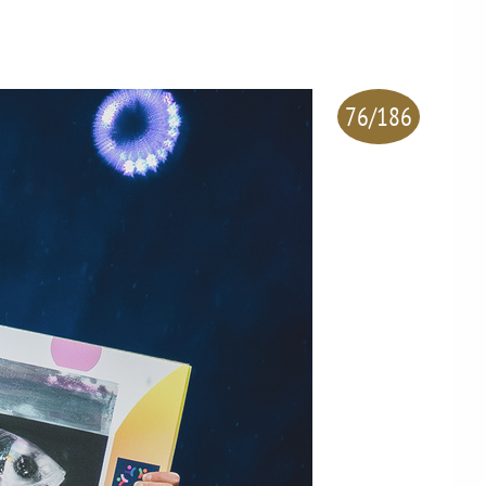
76/186