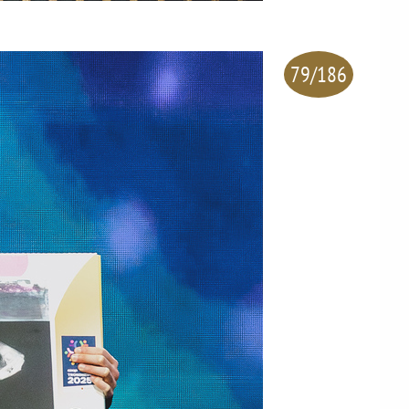
79/186