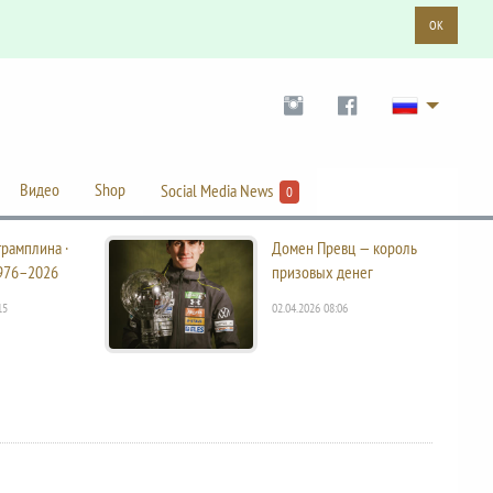
OK
Видео
Shop
Social Media News
0
трамплина ·
Домен Превц — король
976–2026
призовых денег
15
02.04.2026 08:06