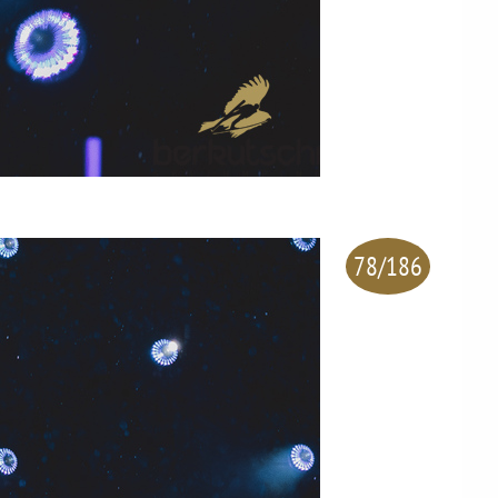
78/186