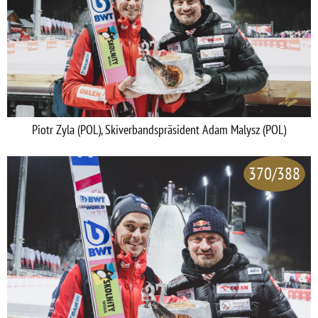
Piotr Zyla (POL), Skiverbandspräsident Adam Malysz (POL)
370/388