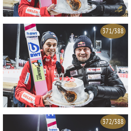
371/388
372/388