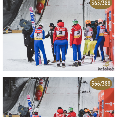
365/388
366/388