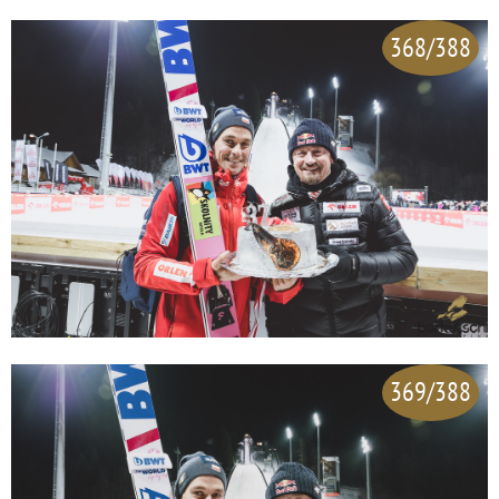
368/388
369/388