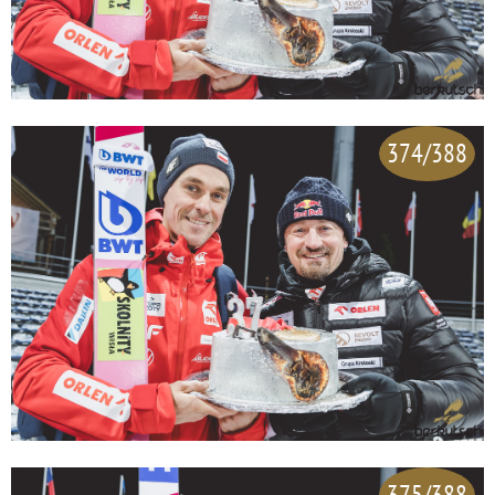
374/388
375/388