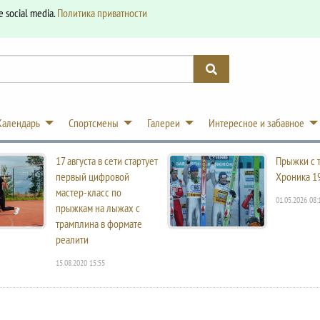
e social media.
Политика приватности
Календарь
Спортсмены
Галереи
Интересное и забавное
17 августа в сети стартует
Прыжки с 
первый цифровой
Хроника 1
мастер-класс по
01.05.2026 08:
прыжкам на лыжах с
трамплина в формате
реалити
15.08.2020 15:55