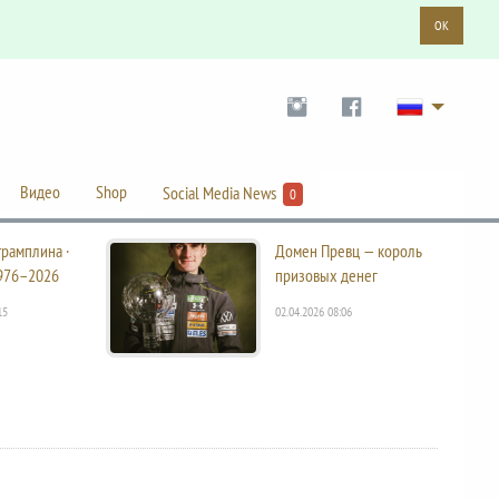
OK
Видео
Shop
Social Media News
0
трамплина ·
Домен Превц — король
976–2026
призовых денег
15
02.04.2026 08:06