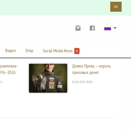
OK
Видео
Shop
Social Media News
0
трамплина ·
Домен Превц — король
976–2026
призовых денег
15
02.04.2026 08:06