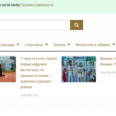
e social media.
Политика приватности
Календарь
Спортсмены
Галереи
Интересное и забавное
17 августа в сети стартует
Прыжки с 
первый цифровой
Хроника 1
мастер-класс по
01.05.2026 08:
прыжкам на лыжах с
трамплина в формате
реалити
15.08.2020 15:55