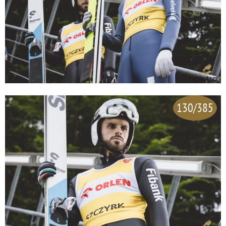
130/385