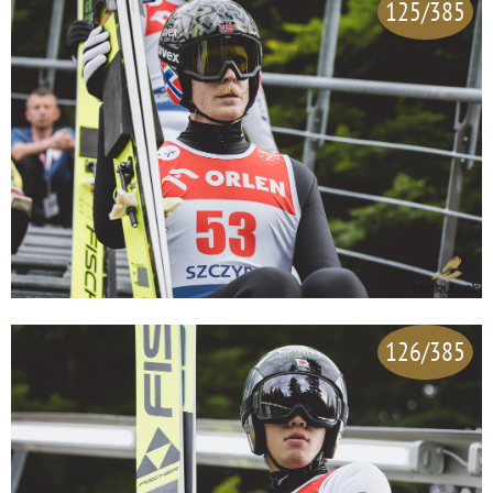
125/385
126/385