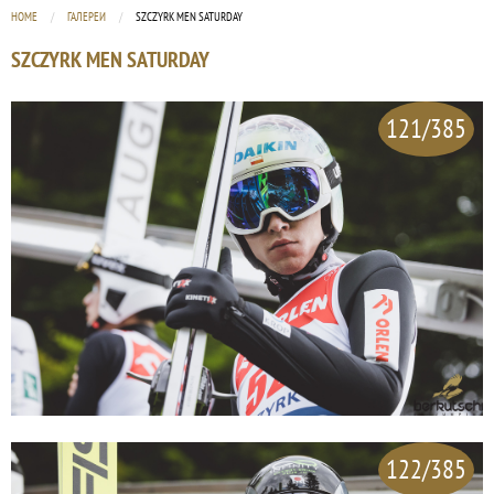
HOME
ГАЛЕРЕИ
CURRENT:
SZCZYRK MEN SATURDAY
SZCZYRK MEN SATURDAY
121/385
122/385