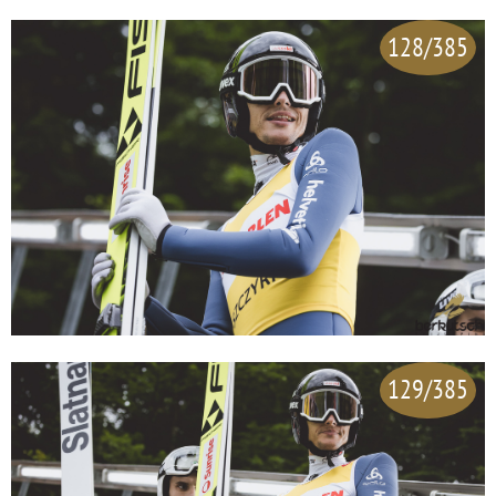
128/385
129/385