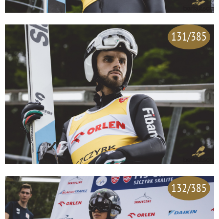
131/385
132/385