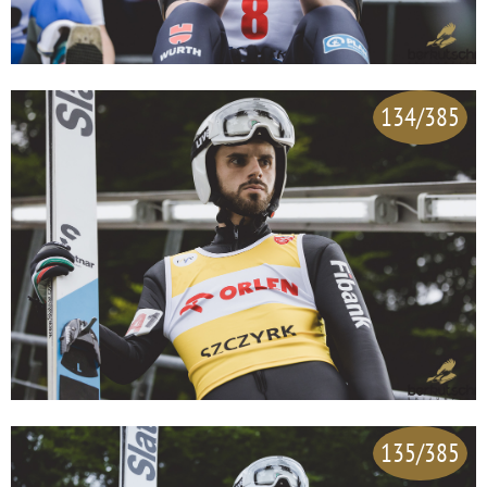
134/385
135/385