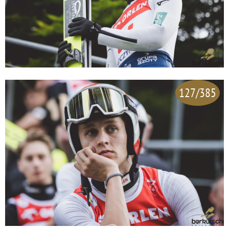
127/385