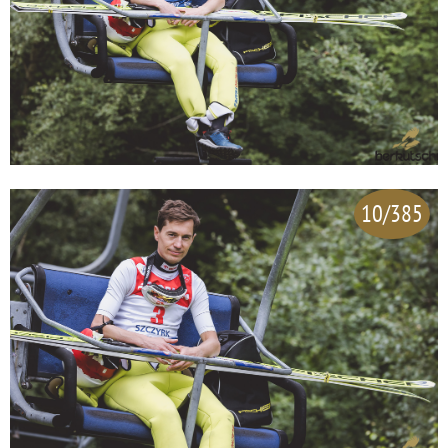
10/385