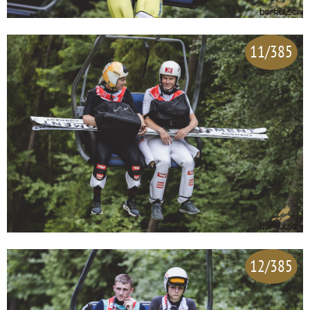
11/385
12/385