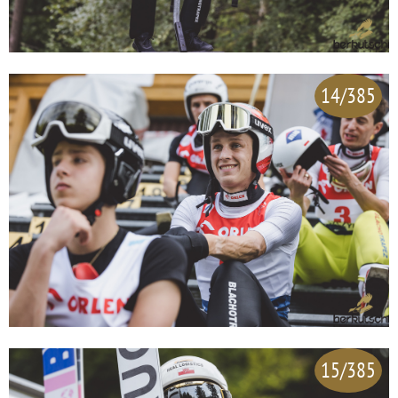
14/385
15/385