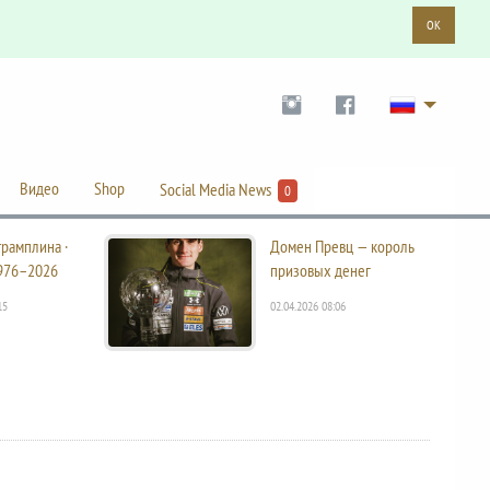
OK
Видео
Shop
Social Media News
0
трамплина ·
Домен Превц — король
976–2026
призовых денег
15
02.04.2026 08:06