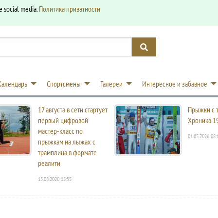
e social media.
Политика приватности
Календарь
Спортсмены
Галереи
Интересное и забавное
17 августа в сети стартует
Прыжки с 
первый цифровой
Хроника 1
мастер-класс по
01.05.2026 08:
прыжкам на лыжах с
трамплина в формате
реалити
15.08.2020 15:55