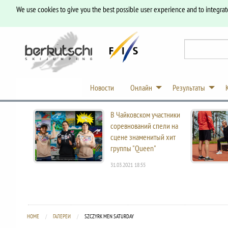
We use cookies to give you the best possible user experience and to integrat
Новости
Онлайн
Результаты
В Чайковском участники
соревнований спели на
сцене знаменитый хит
группы "Queen"
31.03.2021 18:55
HOME
ГАЛЕРЕИ
CURRENT:
SZCZYRK MEN SATURDAY