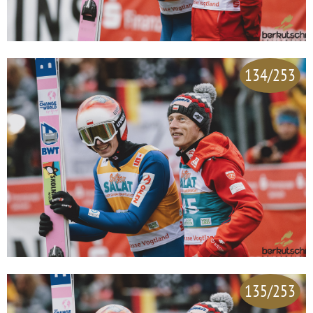
134/253
135/253