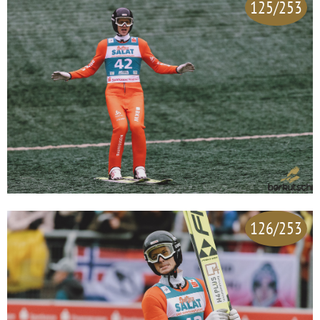
125/253
126/253