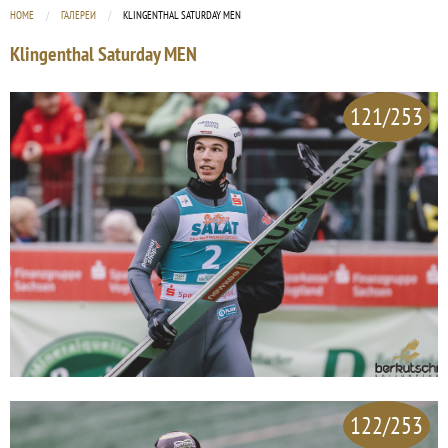
HOME
ГАЛЕРЕИ
CURRENT:
KLINGENTHAL SATURDAY MEN
Klingenthal Saturday MEN
121/253
122/253