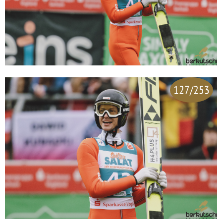
127/253