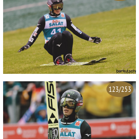
123/253