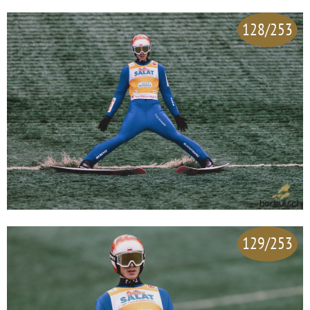
128/253
129/253