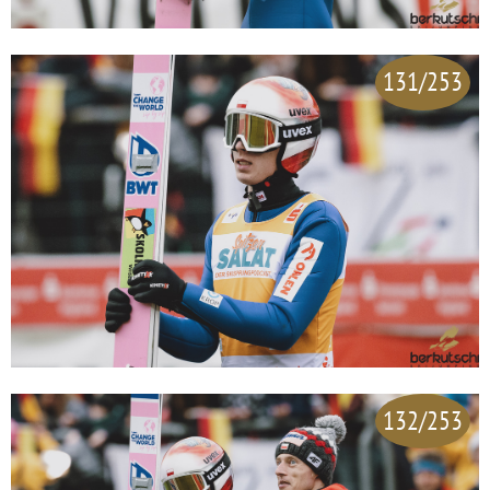
131/253
132/253