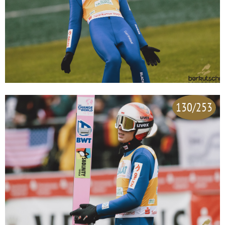
130/253